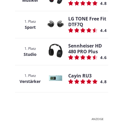
Musiker
4.8
LG TONE Free Fit
1. Platz
DTF7Q
Sport
4.4
Sennheiser HD
1. Platz
480 PRO Plus
Studio
4.6
Cayin RU3
1. Platz
Verstärker
4.8
ANZEIGE