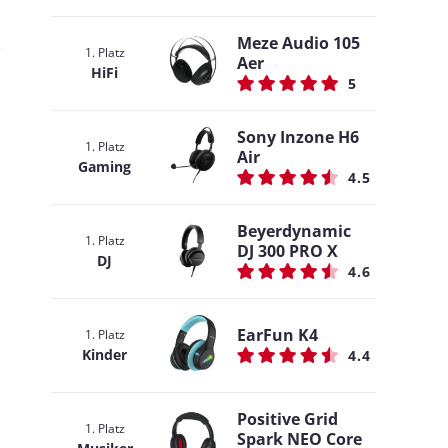
Meze Audio 105
1. Platz
Aer
HiFi
5
Sony Inzone H6
1. Platz
Air
Gaming
4.5
Beyerdynamic
1. Platz
DJ 300 PRO X
DJ
4.6
EarFun K4
1. Platz
Kinder
4.4
Positive Grid
1. Platz
Spark NEO Core