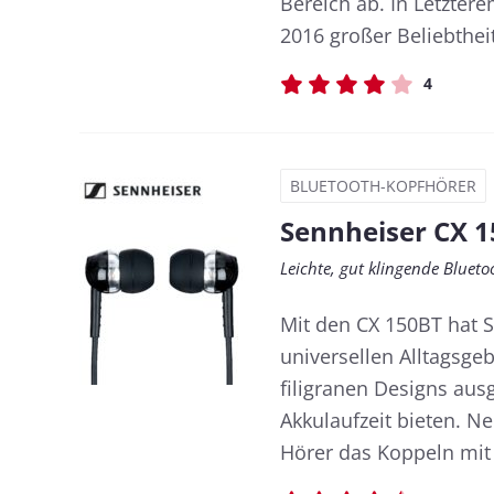
Bereich ab. In Letzter
2016 großer Beliebtheit
4
BLUETOOTH-KOPFHÖRER
Sennheiser CX 
Leichte, gut klingende Bluet
Mit den CX 150BT hat Se
universellen Alltagsge
filigranen Designs au
Akkulaufzeit bieten. N
Hörer das Koppeln mit z