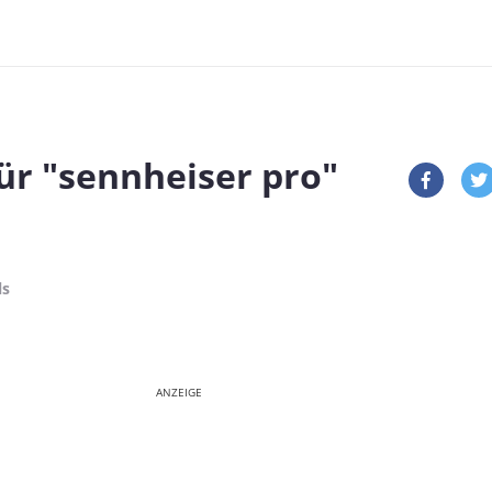
ür
"sennheiser pro"
ls
ANZEIGE