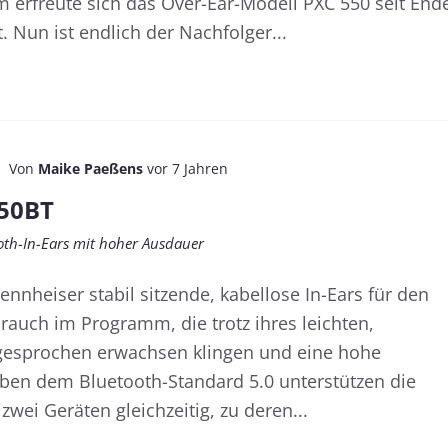
em erfreute sich das Over-Ear-Modell PXC 550 seit End
. Nun ist endlich der Nachfolger...
Von
Maike Paeßens
vor 7 Jahren
150BT
ooth-In-Ears mit hoher Ausdauer
nnheiser stabil sitzende, kabellose In-Ears für den
brauch im Programm, die trotz ihres leichten,
sgesprochen erwachsen klingen und eine hohe
eben dem Bluetooth-Standard 5.0 unterstützen die
wei Geräten gleichzeitig, zu deren...