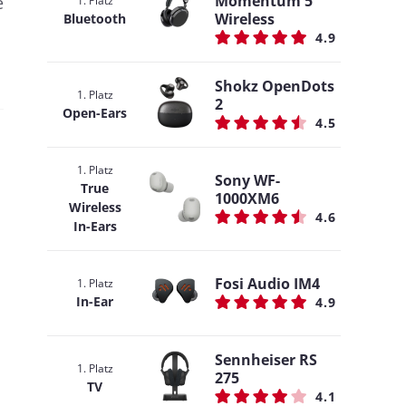
Momentum 5
e
1. Platz
Wireless
Bluetooth
4.9
Shokz OpenDots
1. Platz
2
Open-Ears
4.5
1. Platz
Sony WF-
True
1000XM6
Wireless
4.6
In-Ears
Fosi Audio IM4
1. Platz
In-Ear
4.9
Sennheiser RS
1. Platz
275
TV
4.1