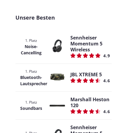
Unsere Besten
Sennheiser
1. Platz
Momentum 5
Noise-
Wireless
Cancelling
4.9
1. Platz
JBL XTREME 5
Bluetooth-
4.6
Lautsprecher
Marshall Heston
1. Platz
120
Soundbars
4.6
Sennheiser