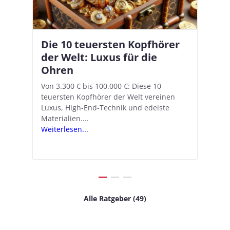
Die 10 teuersten Kopfhörer
Apple AirPods Pro 2 und iOS
I
B
–
der Welt: Luxus für die
18.1: So richtet ihr das neue
K
A
Ohren
Hörgeräte-Feature ein
d
e
A
nn
Von 3.300 € bis 100.000 €: Diese 10
Mit iOS 18.1 und den AirPods Pro 2
In
teuersten Kopfhörer der Welt vereinen
verwandelt Apple seine In-Ear-Kopfhörer
Ko
e
We
Luxus, High-End-Technik und edelste
in kostengünstige Hörhilfen. In wenigen
ve
v
Materialien....
Schritten...
Ko
.
s
Weiterlesen...
Weiterlesen...
We
Alle Ratgeber (49)