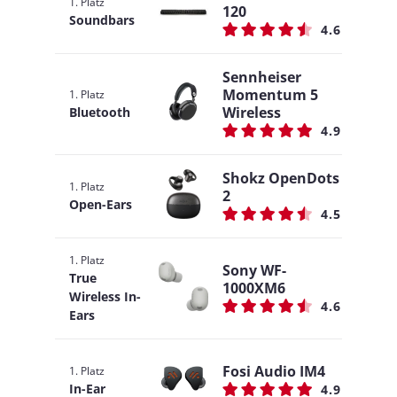
1. Platz
120
Soundbars
4.6
Sennheiser
Momentum 5
1. Platz
Wireless
Bluetooth
4.9
Shokz OpenDots
1. Platz
2
Open-Ears
4.5
1. Platz
Sony WF-
True
1000XM6
Wireless In-
4.6
Ears
Fosi Audio IM4
1. Platz
In-Ear
4.9