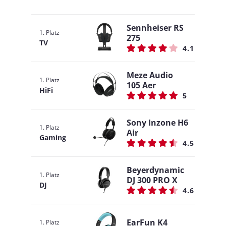
Sennheiser RS
1. Platz
275
TV
4.1
Meze Audio
1. Platz
105 Aer
HiFi
5
Sony Inzone H6
1. Platz
Air
Gaming
4.5
Beyerdynamic
1. Platz
DJ 300 PRO X
DJ
4.6
EarFun K4
1. Platz