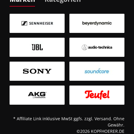
B
Sm
T
* Affiliate Link inklusive MwSt ggfs. zzgl. Versand. Ohne
Gewähr.
©2026 KOPFHOERER.DE