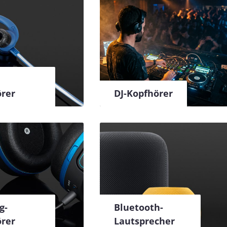
rer
DJ-Kopfhörer
g-
Bluetooth-
rer
Lautsprecher