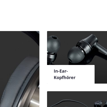
In-Ear-
Kopfhörer