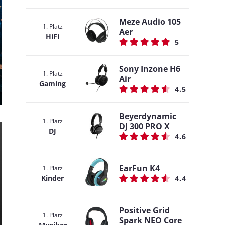
Meze Audio 105
1. Platz
Aer
HiFi
5
Sony Inzone H6
1. Platz
Air
Gaming
4.5
Beyerdynamic
1. Platz
DJ 300 PRO X
DJ
4.6
EarFun K4
1. Platz
Kinder
4.4
Positive Grid
1. Platz
Spark NEO Core