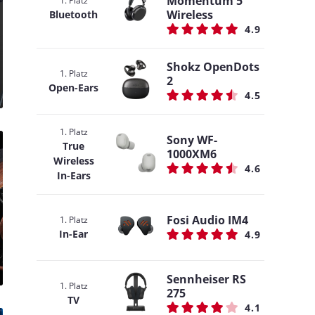
Momentum 5
1. Platz
Wireless
Bluetooth
4.9
Shokz OpenDots
1. Platz
2
Open-Ears
4.5
1. Platz
Sony WF-
True
1000XM6
Wireless
4.6
In-Ears
Fosi Audio IM4
1. Platz
In-Ear
4.9
Sennheiser RS
1. Platz
275
TV
4.1