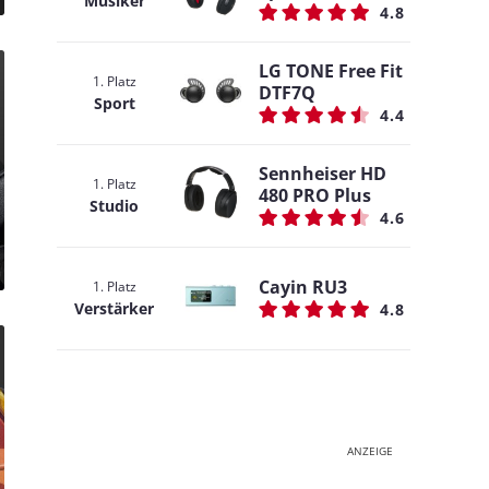
Musiker
4.8
LG TONE Free Fit
1. Platz
DTF7Q
Sport
4.4
Sennheiser HD
1. Platz
480 PRO Plus
Studio
4.6
Cayin RU3
1. Platz
Verstärker
4.8
ANZEIGE