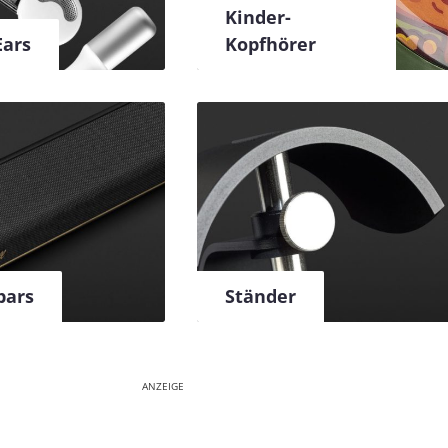
Kinder-
ars
Kopfhörer
bars
Ständer
ANZEIGE