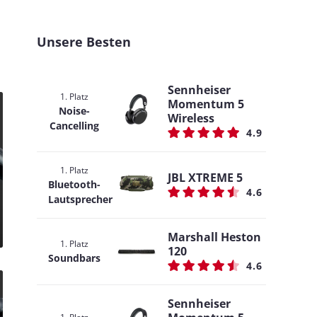
Unsere Besten
Sennheiser
1. Platz
Momentum 5
Noise-
Wireless
Cancelling
4.9
1. Platz
JBL XTREME 5
Bluetooth-
4.6
Lautsprecher
Marshall Heston
1. Platz
120
Soundbars
4.6
Sennheiser