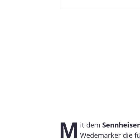
M
it dem
Sennheise
Wedemarker die fü