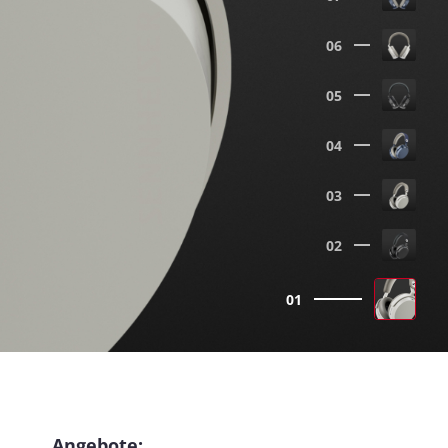
06
05
04
03
02
01
Angebote: