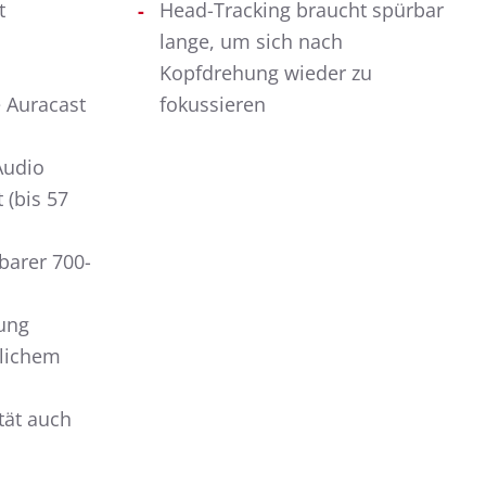
t
Head-Tracking braucht spürbar
lange, um sich nach
Kopfdrehung wieder zu
e Auracast
fokussieren
Audio
 (bis 57
barer 700-
ung
glichem
tät auch