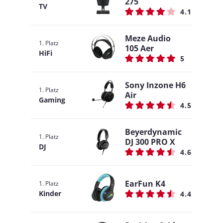
275
TV
4.1
Meze Audio
1. Platz
105 Aer
HiFi
5
Sony Inzone H6
1. Platz
Air
Gaming
4.5
Beyerdynamic
1. Platz
DJ 300 PRO X
DJ
4.6
EarFun K4
1. Platz
Kinder
4.4