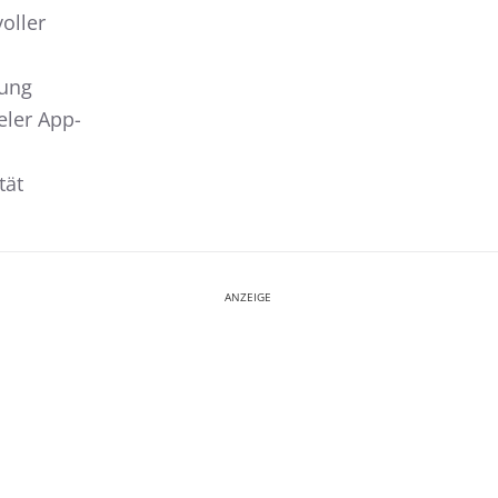
oller
tung
eler App-
tät
ANZEIGE