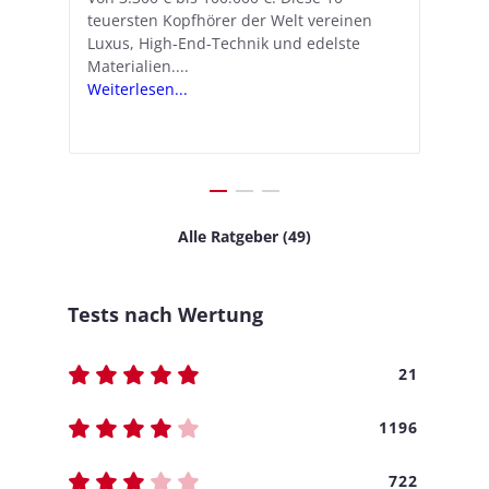
teuersten Kopfhörer der Welt vereinen
verwandelt Apple seine In-Ear-Kopfhörer
Ko
e
We
Luxus, High-End-Technik und edelste
in kostengünstige Hörhilfen. In wenigen
ve
v
Materialien....
Schritten...
Ko
.
s
Weiterlesen...
Weiterlesen...
We
Alle Ratgeber (49)
Tests nach Wertung
21
1196
722