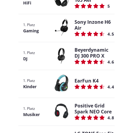
HiFi
5
Sony Inzone H6
1. Platz
Air
Gaming
4.5
Beyerdynamic
1. Platz
DJ 300 PRO X
DJ
4.6
EarFun K4
1. Platz
Kinder
4.4
Positive Grid
1. Platz
Spark NEO Core
Musiker
4.8