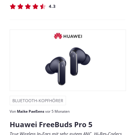
4.3
BLUETOOTH-KOPFHÖRER
Von
Maike Paeßens
vor 5 Monaten
Huawei FreeBuds Pro 5
True Wireless In-Ears mit sehr gutem ANC, Hi-Res-Codecs