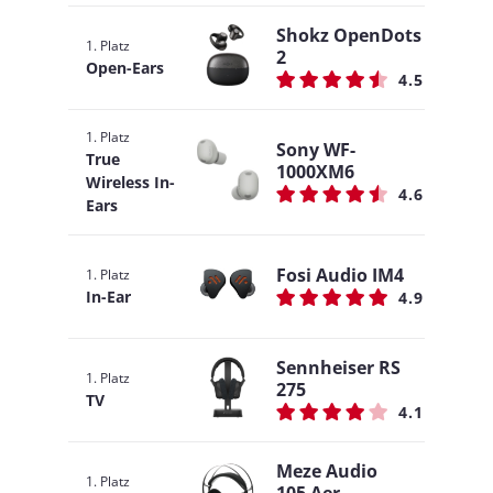
Shokz OpenDots
1. Platz
2
Open-Ears
4.5
1. Platz
Sony WF-
True
1000XM6
Wireless In-
4.6
Ears
Fosi Audio IM4
1. Platz
In-Ear
4.9
Sennheiser RS
1. Platz
275
TV
4.1
Meze Audio
1. Platz
105 Aer