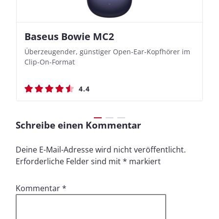
Baseus Bowie MC2
Nothing Ear (3a)
JBL Live 780NC
JBL Live 780NC
Überzeugender, günstiger Open-Ear-Kopfhörer im
Bassbetonte True Wireless In-Ears mit cleveren
Stylischer Over-Ear mit sattem Klang und
Stylischer Over-Ear mit sattem Klang und
Clip-On-Format
Aufnahmefunktionen
beeindruckender Ausdauer
beeindruckender Ausdauer
4.4
4.4
4.5
4.5
Schreibe einen Kommentar
Deine E-Mail-Adresse wird nicht veröffentlicht.
Erforderliche Felder sind mit
*
markiert
Kommentar
*