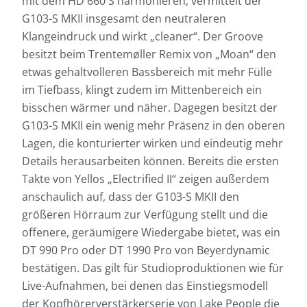
mit dem HD 660 S harmonieren, vermittelt der
G103-S MKII insgesamt den neutraleren
Klangeindruck und wirkt „cleaner“. Der Groove
besitzt beim Trentemøller Remix von „Moan“ den
etwas gehaltvolleren Bassbereich mit mehr Fülle
im Tiefbass, klingt zudem im Mittenbereich ein
bisschen wärmer und näher. Dagegen besitzt der
G103-S MKII ein wenig mehr Präsenz in den oberen
Lagen, die konturierter wirken und eindeutig mehr
Details herausarbeiten können. Bereits die ersten
Takte von Yellos „Electrified II“ zeigen außerdem
anschaulich auf, dass der G103-S MKII den
größeren Hörraum zur Verfügung stellt und die
offenere, geräumigere Wiedergabe bietet, was ein
DT 990 Pro oder DT 1990 Pro von Beyerdynamic
bestätigen. Das gilt für Studioproduktionen wie für
Live-Aufnahmen, bei denen das Einstiegsmodell
der Kopfhörerverstärkerserie von Lake People die