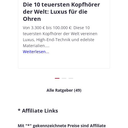
Die 10 teuersten Kopfhörer
Apple AirPods Pro 2 und iOS
I
B
–
der Welt: Luxus für die
18.1: So richtet ihr das neue
K
A
Ohren
Hörgeräte-Feature ein
d
e
A
nn
Von 3.300 € bis 100.000 €: Diese 10
Mit iOS 18.1 und den AirPods Pro 2
In
teuersten Kopfhörer der Welt vereinen
verwandelt Apple seine In-Ear-Kopfhörer
Ko
e
We
Luxus, High-End-Technik und edelste
in kostengünstige Hörhilfen. In wenigen
ve
v
Materialien....
Schritten...
Ko
.
s
Weiterlesen...
Weiterlesen...
We
Alle Ratgeber (49)
* Affiliate Links
Mit "*" gekennzeichnete Preise sind Affiliate