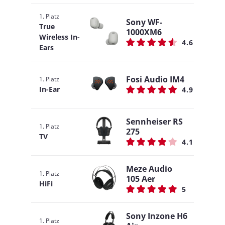
1. Platz
Sony WF-
True
1000XM6
Wireless In-
4.6
Ears
Fosi Audio IM4
1. Platz
In-Ear
4.9
Sennheiser RS
1. Platz
275
TV
4.1
Meze Audio
1. Platz
105 Aer
HiFi
5
Sony Inzone H6
1. Platz