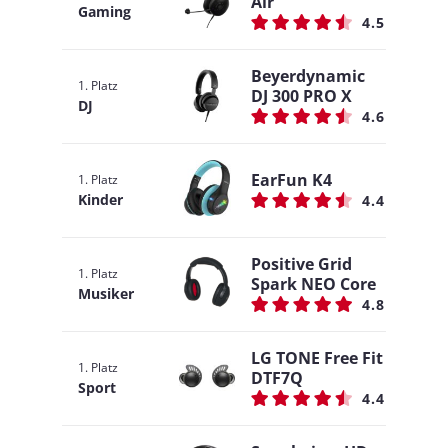
Air
Gaming
4.5
Beyerdynamic
1. Platz
DJ 300 PRO X
DJ
4.6
EarFun K4
1. Platz
Kinder
4.4
Positive Grid
1. Platz
Spark NEO Core
Musiker
4.8
LG TONE Free Fit
1. Platz
DTF7Q
Sport
4.4