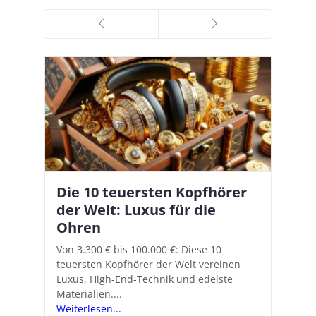
Die 10 teuersten Kopfhörer
Apple AirPods Pro 2 und iOS
I
B
–
der Welt: Luxus für die
18.1: So richtet ihr das neue
K
A
Ohren
Hörgeräte-Feature ein
d
e
A
nn
Von 3.300 € bis 100.000 €: Diese 10
Mit iOS 18.1 und den AirPods Pro 2
In
teuersten Kopfhörer der Welt vereinen
verwandelt Apple seine In-Ear-Kopfhörer
Ko
e
We
Luxus, High-End-Technik und edelste
in kostengünstige Hörhilfen. In wenigen
ve
v
Materialien....
Schritten...
Ko
.
s
Weiterlesen...
Weiterlesen...
We