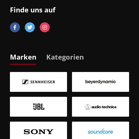
Finde uns auf
Marken
Kategorien
B
Sm
T