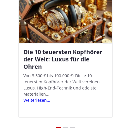
Die 10 teuersten Kopfhörer
Apple AirPods Pro 2 und iOS
I
B
–
der Welt: Luxus für die
18.1: So richtet ihr das neue
K
A
Ohren
Hörgeräte-Feature ein
d
e
A
nn
Von 3.300 € bis 100.000 €: Diese 10
Mit iOS 18.1 und den AirPods Pro 2
In
teuersten Kopfhörer der Welt vereinen
verwandelt Apple seine In-Ear-Kopfhörer
Ko
e
We
Luxus, High-End-Technik und edelste
in kostengünstige Hörhilfen. In wenigen
ve
v
Materialien....
Schritten...
Ko
.
s
Weiterlesen...
Weiterlesen...
We