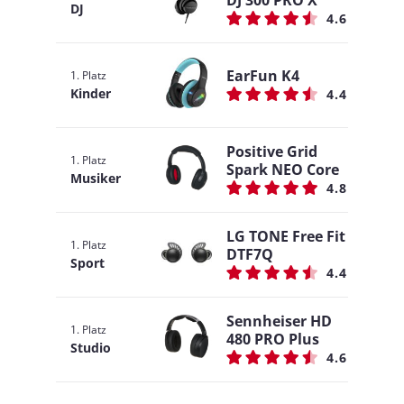
DJ 300 PRO X
DJ
4.6
EarFun K4
1. Platz
Kinder
4.4
Positive Grid
1. Platz
Spark NEO Core
Musiker
4.8
LG TONE Free Fit
1. Platz
DTF7Q
Sport
4.4
Sennheiser HD
1. Platz
480 PRO Plus
Studio
4.6