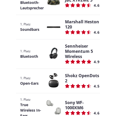
JBL XTREME 5
Bluetooth-
4.6
Lautsprecher
Marshall Heston
1. Platz
120
Soundbars
4.6
Sennheiser
Momentum 5
1. Platz
Wireless
Bluetooth
4.9
Shokz OpenDots
1. Platz
2
Open-Ears
4.5
1. Platz
Sony WF-
True
1000XM6
Wireless In-
4.6
Ears