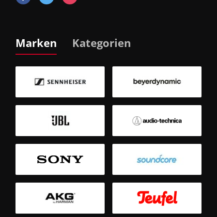
Marken
Kategorien
B
Sm
T