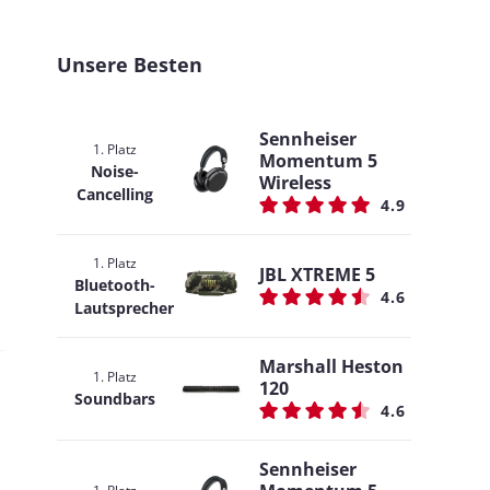
Unsere Besten
Sennheiser
1. Platz
Momentum 5
Noise-
Wireless
Cancelling
4.9
1. Platz
JBL XTREME 5
Bluetooth-
4.6
Lautsprecher
Marshall Heston
1. Platz
120
Soundbars
4.6
Sennheiser