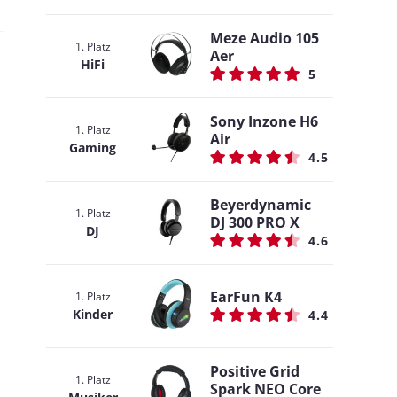
Meze Audio 105
1. Platz
Aer
HiFi
5
Sony Inzone H6
1. Platz
Air
Gaming
4.5
Beyerdynamic
1. Platz
DJ 300 PRO X
DJ
4.6
EarFun K4
1. Platz
Kinder
4.4
Positive Grid
1. Platz
Spark NEO Core