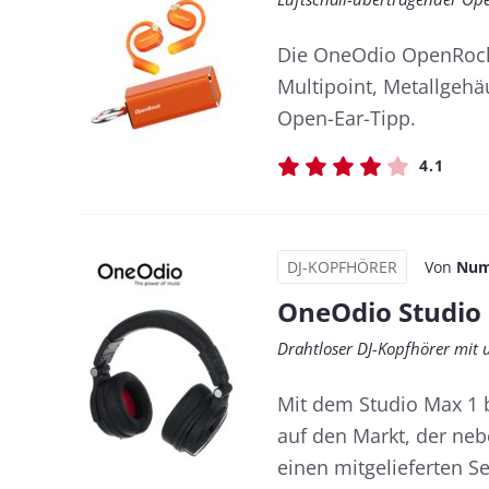
Die OneOdio OpenRock X
Multipoint, Metallgehä
Open-Ear-Tipp.
4.1
DJ-KOPFHÖRER
Von
Num
OneOdio Studio
Drahtloser DJ-Kopfhörer mit
Mit dem Studio Max 1 b
auf den Markt, der ne
einen mitgelieferten S