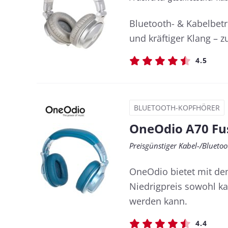
Bluetooth- & Kabelbetr
und kräftiger Klang – 
4.5
BLUETOOTH-KOPFHÖRER
OneOdio A70 Fu
Preisgünstiger Kabel-/Blueto
OneOdio bietet mit dem
Niedrigpreis sowohl k
werden kann.
4.4