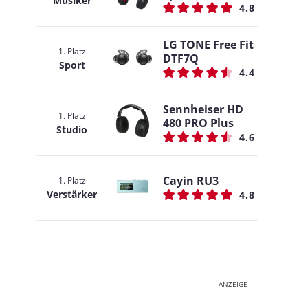
Musiker
4.8
LG TONE Free Fit
1. Platz
DTF7Q
Sport
4.4
Sennheiser HD
1. Platz
480 PRO Plus
Studio
4.6
Cayin RU3
1. Platz
Verstärker
4.8
ANZEIGE