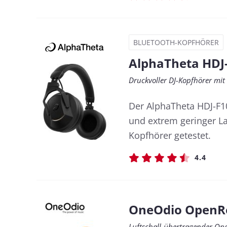
BLUETOOTH-KOPFHÖRER
AlphaTheta HDJ
Druckvoller DJ-Kopfhörer mit
Der AlphaTheta HDJ-F1
und extrem geringer La
Kopfhörer getestet.
4.4
OneOdio OpenR
Luftschall-übertragender Op