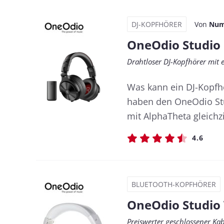
DJ-KOPFHÖRER
Von
Num
OneOdio Studio
Drahtloser DJ-Kopfhörer mit
Was kann ein DJ-Kopfh
haben den OneOdio St
mit AlphaTheta gleichz
4.6
BLUETOOTH-KOPFHÖRER
OneOdio Studio 
Preiswerter geschlossener Ka