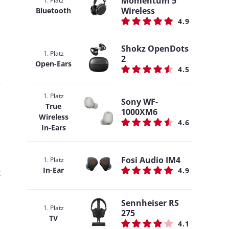
Momentum 5
1. Platz
Wireless
Bluetooth
4.9
Shokz OpenDots
1. Platz
2
Open-Ears
4.5
1. Platz
Sony WF-
True
1000XM6
Wireless
4.6
In-Ears
Fosi Audio IM4
1. Platz
In-Ear
4.9
z
Sennheiser RS
1. Platz
275
TV
4.1