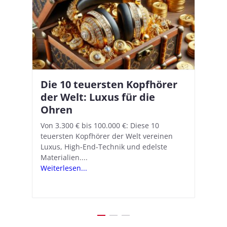
Die 10 teuersten Kopfhörer
Apple AirPods Pro 2 und iOS
I
B
–
der Welt: Luxus für die
18.1: So richtet ihr das neue
K
A
Ohren
Hörgeräte-Feature ein
d
e
A
nn
Von 3.300 € bis 100.000 €: Diese 10
Mit iOS 18.1 und den AirPods Pro 2
In
teuersten Kopfhörer der Welt vereinen
verwandelt Apple seine In-Ear-Kopfhörer
Ko
e
We
Luxus, High-End-Technik und edelste
in kostengünstige Hörhilfen. In wenigen
ve
v
Materialien....
Schritten...
Ko
.
s
Weiterlesen...
Weiterlesen...
We