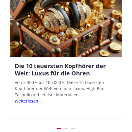
Die 10 teuersten Kopfhörer der
Apple AirPods Pro 2 und iOS 18.1:
Welt: Luxus für die Ohren
So richtet ihr das neue Hörgeräte-
Feature ein
Von 3.300 € bis 100.000 €: Diese 10 teuersten
Kopfhörer der Welt vereinen Luxus, High-End-
Mit iOS 18.1 und den AirPods Pro 2 verwandelt
Technik und edelste Materialien....
Apple seine In-Ear-Kopfhörer in kostengünstige
Weiterlesen...
Hörhilfen. In wenigen Schritten...
Weiterlesen...