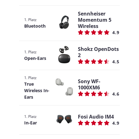
Sennheiser
Momentum 5
1. Platz
Wireless
Bluetooth
4.9
Shokz OpenDots
1. Platz
2
Open-Ears
4.5
1. Platz
Sony WF-
True
1000XM6
Wireless In-
4.6
Ears
Fosi Audio IM4
1. Platz
In-Ear
4.9