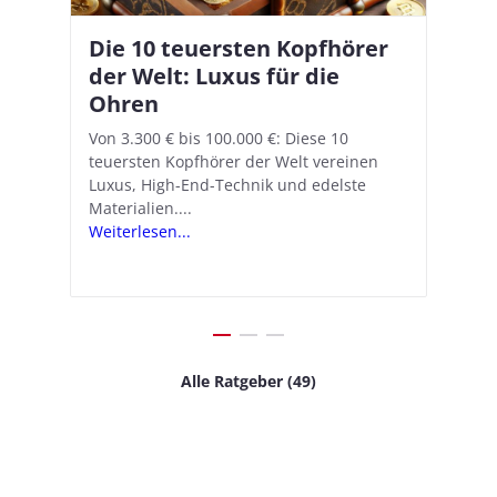
Die 10 teuersten Kopfhörer
Apple AirPods Pro 2 und iOS
I
B
–
der Welt: Luxus für die
18.1: So richtet ihr das neue
K
A
Ohren
Hörgeräte-Feature ein
d
e
A
nn
Von 3.300 € bis 100.000 €: Diese 10
Mit iOS 18.1 und den AirPods Pro 2
In
teuersten Kopfhörer der Welt vereinen
verwandelt Apple seine In-Ear-Kopfhörer
Ko
e
We
Luxus, High-End-Technik und edelste
in kostengünstige Hörhilfen. In wenigen
ve
v
Materialien....
Schritten...
Ko
.
s
Weiterlesen...
Weiterlesen...
We
Alle Ratgeber (49)