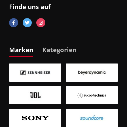
Finde uns auf
Marken
Kategorien
B
Sm
T