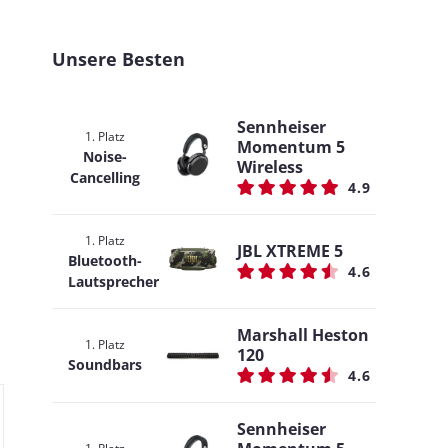
Unsere Besten
Sennheiser
1. Platz
Momentum 5
Noise-
Wireless
Cancelling
4.9
1. Platz
JBL XTREME 5
Bluetooth-
4.6
Lautsprecher
Marshall Heston
1. Platz
120
Soundbars
4.6
Sennheiser