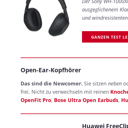
Der Sony WH-1000XM
ausgeglichenem Klan
und windresistenten
GANZEN TEST L
Open-Ear-Kopfhörer
Das sind die Newcomer.
Sie sitzen
neben
o
frei. Nicht zu verwechseln mit reinen
Knoche
OpenFit Pro
,
Bose Ultra Open Earbuds
,
Hu
Huawei FreeCli