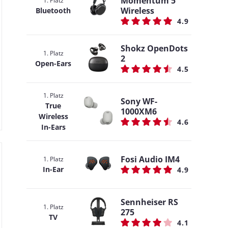
Momentum 5
1. Platz
Wireless
Bluetooth
4.9
Shokz OpenDots
1. Platz
2
Open-Ears
4.5
1. Platz
Sony WF-
True
1000XM6
Wireless
4.6
In-Ears
Fosi Audio IM4
1. Platz
In-Ear
4.9
Sennheiser RS
1. Platz
275
TV
4.1