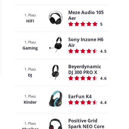
Meze Audio 105
1. Platz
Aer
HiFi
5
Sony Inzone H6
1. Platz
Air
Gaming
4.5
Beyerdynamic
1. Platz
DJ 300 PRO X
DJ
4.6
EarFun K4
1. Platz
Kinder
4.4
Positive Grid
1. Platz
Spark NEO Core