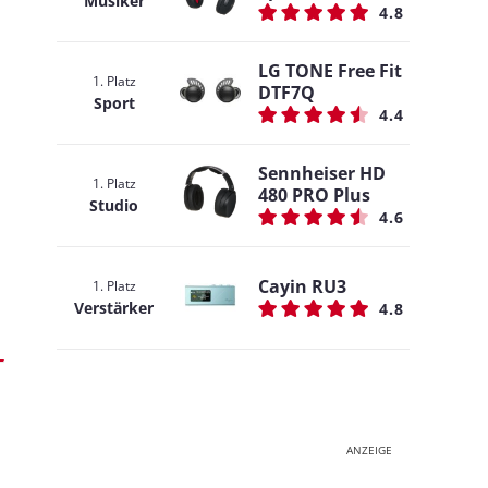
Musiker
4.8
LG TONE Free Fit
1. Platz
DTF7Q
Sport
4.4
Sennheiser HD
1. Platz
480 PRO Plus
Studio
4.6
Cayin RU3
1. Platz
Verstärker
4.8
ANZEIGE