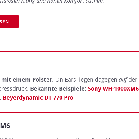
isslosen Klang und hohen Komfort suchen.
ESEN
mit einem Polster.
On-Ears liegen dagegen
auf
der
pressdruck.
Bekannte Beispiele:
Sony WH-1000XM6
,
Beyerdynamic DT 770 Pro
.
XM6