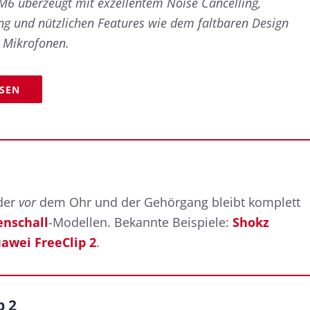
6 überzeugt mit exzellentem Noise Cancelling,
g und nützlichen Features wie dem faltbaren Design
 Mikrofonen.
ESEN
der
vor
dem Ohr und der Gehörgang bleibt komplett
nschall
-Modellen. Bekannte Beispiele:
Shokz
awei FreeClip 2
.
p 2