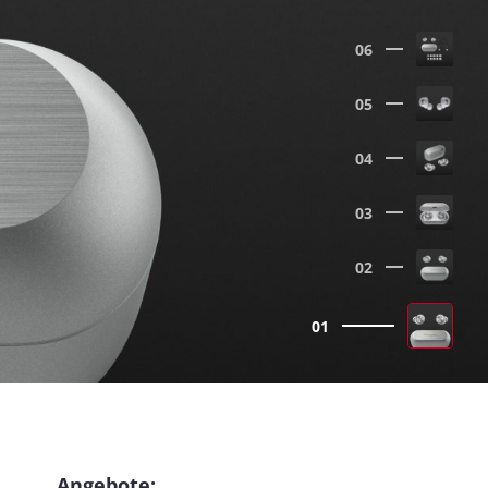
06
05
04
03
02
01
Angebote: