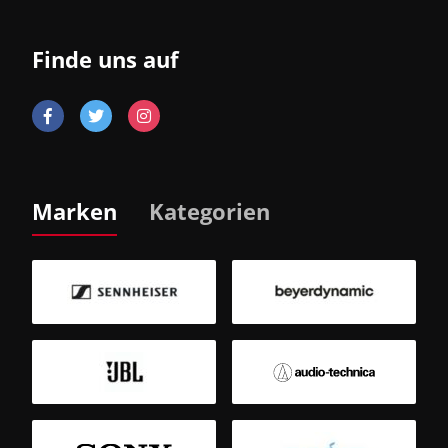
Finde uns auf
Marken
Kategorien
B
Sm