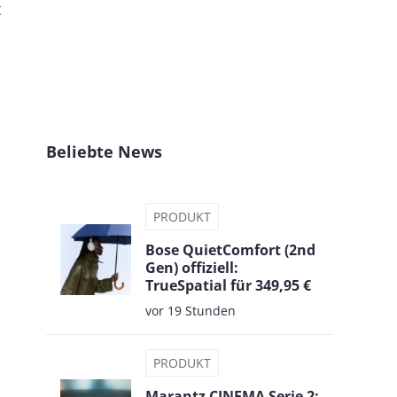
t
Beliebte News
PRODUKT
Bose QuietComfort (2nd
Gen) offiziell:
TrueSpatial für 349,95 €
vor 19 Stunden
PRODUKT
Marantz CINEMA Serie 2: