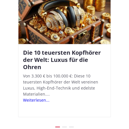
Die 10 teuersten Kopfhörer
Apple AirPods Pro 2 und iOS
I
B
–
der Welt: Luxus für die
18.1: So richtet ihr das neue
K
A
Ohren
Hörgeräte-Feature ein
d
e
A
nn
Von 3.300 € bis 100.000 €: Diese 10
Mit iOS 18.1 und den AirPods Pro 2
In
teuersten Kopfhörer der Welt vereinen
verwandelt Apple seine In-Ear-Kopfhörer
Ko
e
We
Luxus, High-End-Technik und edelste
in kostengünstige Hörhilfen. In wenigen
ve
v
Materialien....
Schritten...
Ko
.
s
Weiterlesen...
Weiterlesen...
We