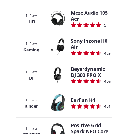
Meze Audio 105
1. Platz
Aer
HiFi
5
n
Sony Inzone H6
1. Platz
Air
Gaming
4.5
Beyerdynamic
1. Platz
DJ 300 PRO X
DJ
4.6
EarFun K4
1. Platz
Kinder
4.4
Positive Grid
1. Platz
Spark NEO Core