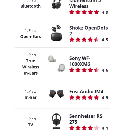
Momentum 5
1. Platz
Wireless
Bluetooth
4.9
Shokz OpenDots
1. Platz
2
Open-Ears
4.5
1. Platz
Sony WF-
True
1000XM6
Wireless
4.6
In-Ears
Fosi Audio IM4
1. Platz
In-Ear
4.9
Sennheiser RS
1. Platz
275
TV
4.1