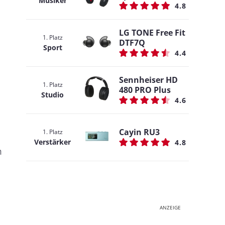
Musiker
4.8
LG TONE Free Fit
1. Platz
DTF7Q
Sport
4.4
Sennheiser HD
1. Platz
480 PRO Plus
Studio
4.6
Cayin RU3
1. Platz
Verstärker
4.8
m
ANZEIGE