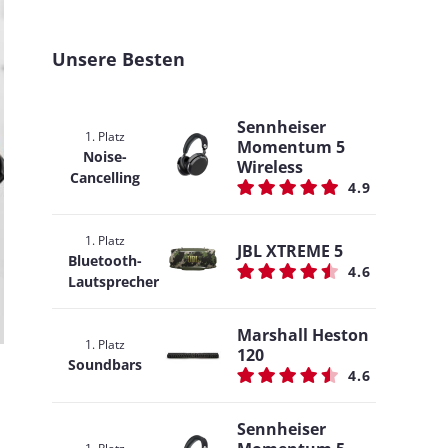
Unsere Besten
Sennheiser
1. Platz
Momentum 5
Noise-
Wireless
Cancelling
4.9
1. Platz
JBL XTREME 5
Bluetooth-
4.6
Lautsprecher
Marshall Heston
1. Platz
120
Soundbars
4.6
Sennheiser