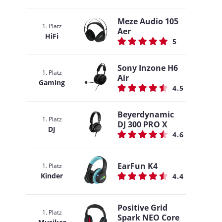
Meze Audio 105
1. Platz
Aer
HiFi
5
Sony Inzone H6
1. Platz
Air
Gaming
4.5
Beyerdynamic
1. Platz
DJ 300 PRO X
DJ
4.6
EarFun K4
1. Platz
Kinder
4.4
Positive Grid
1. Platz
Spark NEO Core