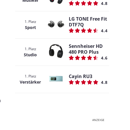
Musiker
4.8
LG TONE Free Fit
1. Platz
DTF7Q
Sport
4.4
Sennheiser HD
1. Platz
480 PRO Plus
Studio
4.6
Cayin RU3
1. Platz
Verstärker
4.8
n
ANZEIGE