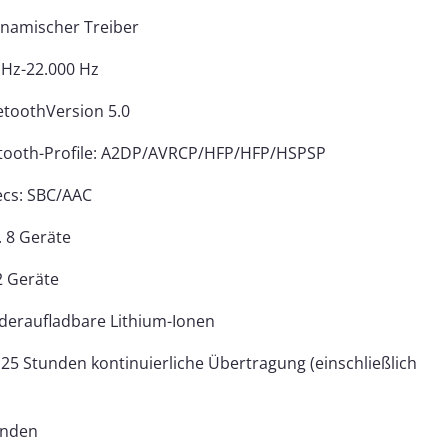
ynamischer Treiber
 Hz-22.000 Hz
uetoothVersion 5.0
etooth-Profile: A2DP/AVRCP/HFP/HFP/HSPSP
ecs: SBC/AAC
. 8 Geräte
2 Geräte
ederaufladbare Lithium-Ionen
 25 Stunden kontinuierliche Übertragung (einschließlich
)
tunden