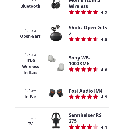
Momentum 5
1. Platz
Wireless
Bluetooth
4.9
Shokz OpenDots
1. Platz
2
Open-Ears
4.5
1. Platz
Sony WF-
True
1000XM6
Wireless
4.6
In-Ears
Fosi Audio IM4
1. Platz
In-Ear
4.9
Sennheiser RS
1. Platz
275
TV
4.1