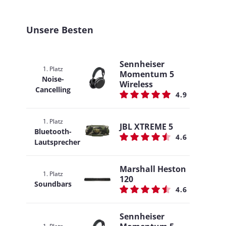
Unsere Besten
Sennheiser
1. Platz
Momentum 5
Noise-
Wireless
Cancelling
4.9
1. Platz
JBL XTREME 5
Bluetooth-
4.6
Lautsprecher
Marshall Heston
1. Platz
120
Soundbars
4.6
Sennheiser