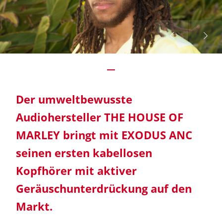
Der umweltbewusste
Audiohersteller THE HOUSE OF
MARLEY bringt mit EXODUS ANC
seinen ersten kabellosen
Kopfhörer mit aktiver
Geräuschunterdrückung auf den
Markt.