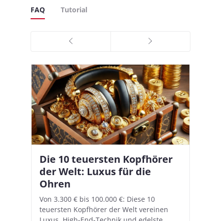
FAQ
Tutorial
Die 10 teuersten Kopfhörer
Apple AirPods Pro 2 und iOS
I
B
–
der Welt: Luxus für die
18.1: So richtet ihr das neue
K
A
Ohren
Hörgeräte-Feature ein
d
e
A
nn
Von 3.300 € bis 100.000 €: Diese 10
Mit iOS 18.1 und den AirPods Pro 2
In
teuersten Kopfhörer der Welt vereinen
verwandelt Apple seine In-Ear-Kopfhörer
Ko
e
We
Luxus, High-End-Technik und edelste
in kostengünstige Hörhilfen. In wenigen
ve