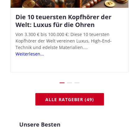
Die 10 teuersten Kopfhörer der
Apple AirPods Pro 2 und iOS 18.1:
Welt: Luxus für die Ohren
So richtet ihr das neue Hörgeräte-
Feature ein
Von 3.300 € bis 100.000 €: Diese 10 teuersten
Kopfhörer der Welt vereinen Luxus, High-End-
Mit iOS 18.1 und den AirPods Pro 2 verwandelt
Technik und edelste Materialien....
Apple seine In-Ear-Kopfhörer in kostengünstige
Weiterlesen...
Hörhilfen. In wenigen Schritten...
Weiterlesen...
ALLE RATGEBER (49)
Unsere Besten