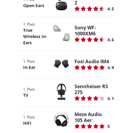
2
Open-Ears
4.5
1. Platz
Sony WF-
True
1000XM6
Wireless In-
4.6
Ears
Fosi Audio IM4
1. Platz
In-Ear
4.9
Sennheiser RS
1. Platz
275
TV
4.1
Meze Audio
1. Platz
105 Aer
HiFi
5