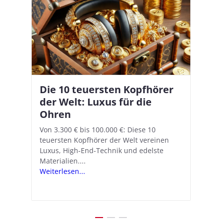
Die 10 teuersten Kopfhörer
Apple AirPods Pro 2 und iOS
I
B
–
der Welt: Luxus für die
18.1: So richtet ihr das neue
K
A
Ohren
Hörgeräte-Feature ein
d
e
A
nn
Von 3.300 € bis 100.000 €: Diese 10
Mit iOS 18.1 und den AirPods Pro 2
In
teuersten Kopfhörer der Welt vereinen
verwandelt Apple seine In-Ear-Kopfhörer
Ko
e
We
Luxus, High-End-Technik und edelste
in kostengünstige Hörhilfen. In wenigen
ve
v
Materialien....
Schritten...
Ko
.
s
Weiterlesen...
Weiterlesen...
We