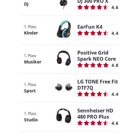
DJ 300 PRO X
DJ
4.6
EarFun K4
1. Platz
Kinder
4.4
Positive Grid
1. Platz
Spark NEO Core
Musiker
4.8
LG TONE Free Fit
1. Platz
DTF7Q
Sport
4.4
Sennheiser HD
1. Platz
480 PRO Plus
Studio
4.6