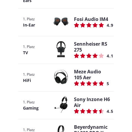
Ears
Fosi Audio IM4
1. Platz
In-Ear
4.9
Sennheiser RS
1. Platz
275
TV
4.1
Meze Audio
1. Platz
105 Aer
HiFi
5
Sony Inzone H6
1. Platz
Air
Gaming
4.5
Beyerdynamic
1. Platz