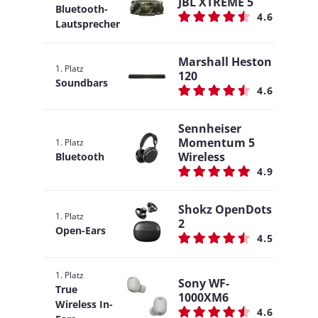
JBL XTREME 5
Bluetooth-
4.6
Lautsprecher
Marshall Heston
1. Platz
120
Soundbars
4.6
Sennheiser
Momentum 5
1. Platz
Wireless
Bluetooth
4.9
Shokz OpenDots
1. Platz
2
Open-Ears
4.5
1. Platz
Sony WF-
True
1000XM6
Wireless In-
4.6