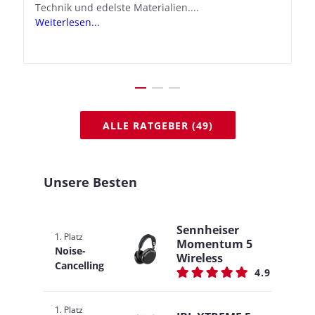
Technik und edelste Materialien....
Apple seine In-Ear-Kopfhörer in kostengünstige
Weiterlesen...
Hörhilfen. In wenigen Schritten...
Weiterlesen...
ALLE RATGEBER (49)
Unsere Besten
Sennheiser
1. Platz
Momentum 5
Noise-
Wireless
Cancelling
4.9
1. Platz