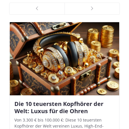
Die 10 teuersten Kopfhörer der
Apple AirPods Pro 2 und iOS 18.1:
Welt: Luxus für die Ohren
So richtet ihr das neue Hörgeräte-
Feature ein
Von 3.300 € bis 100.000 €: Diese 10 teuersten
Kopfhörer der Welt vereinen Luxus, High-End-
Mit iOS 18.1 und den AirPods Pro 2 verwandelt