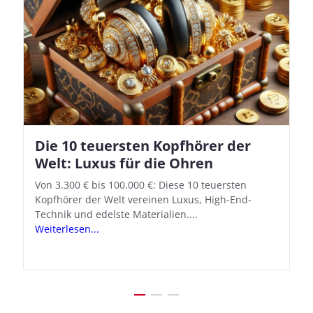
Die 10 teuersten Kopfhörer der
Apple AirPods Pro 2 und iOS 18.1:
Welt: Luxus für die Ohren
So richtet ihr das neue Hörgeräte-
Feature ein
Von 3.300 € bis 100.000 €: Diese 10 teuersten
Kopfhörer der Welt vereinen Luxus, High-End-
Mit iOS 18.1 und den AirPods Pro 2 verwandelt
Technik und edelste Materialien....
Apple seine In-Ear-Kopfhörer in kostengünstige
Weiterlesen...
Hörhilfen. In wenigen Schritten...
Weiterlesen...