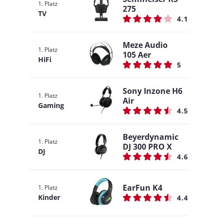
1. Platz
275
TV
4.1
Meze Audio
1. Platz
105 Aer
HiFi
5
Sony Inzone H6
1. Platz
Air
Gaming
4.5
Beyerdynamic
1. Platz
DJ 300 PRO X
DJ
4.6
EarFun K4
1. Platz
Kinder
4.4