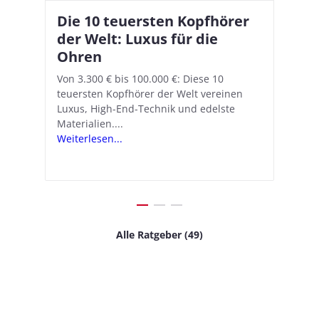
Die 10 teuersten Kopfhörer
Apple AirPods Pro 2 und iOS
I
B
–
der Welt: Luxus für die
18.1: So richtet ihr das neue
K
A
Ohren
Hörgeräte-Feature ein
d
e
A
nn
Von 3.300 € bis 100.000 €: Diese 10
Mit iOS 18.1 und den AirPods Pro 2
In
teuersten Kopfhörer der Welt vereinen
verwandelt Apple seine In-Ear-Kopfhörer
Ko
e
We
Luxus, High-End-Technik und edelste
in kostengünstige Hörhilfen. In wenigen
ve
v
Materialien....
Schritten...
Ko
.
s
Weiterlesen...
Weiterlesen...
We
Alle Ratgeber (49)