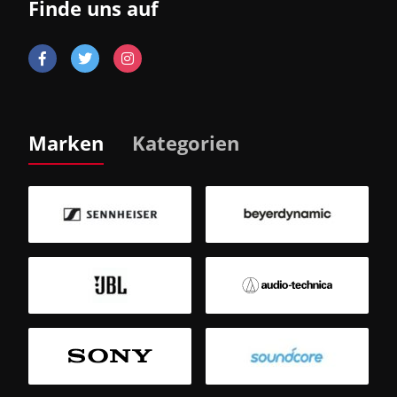
Finde uns auf
Marken
Kategorien
B
Sm
T