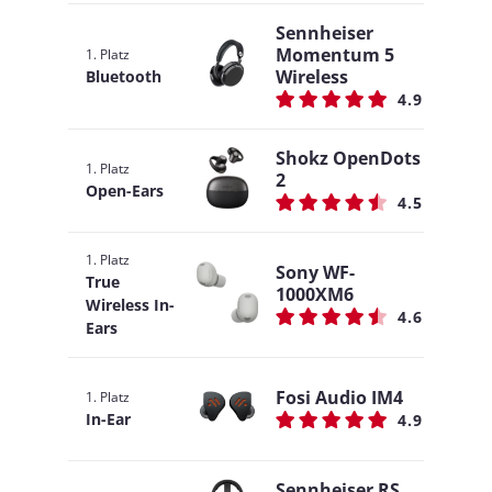
Sennheiser
Momentum 5
1. Platz
Wireless
Bluetooth
4.9
Shokz OpenDots
1. Platz
2
Open-Ears
4.5
1. Platz
Sony WF-
True
1000XM6
Wireless In-
4.6
Ears
Fosi Audio IM4
1. Platz
In-Ear
4.9
Sennheiser RS