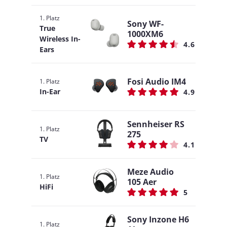
1. Platz
Sony WF-
True
1000XM6
Wireless In-
4.6
Ears
Fosi Audio IM4
1. Platz
In-Ear
4.9
Sennheiser RS
1. Platz
275
TV
4.1
Meze Audio
1. Platz
105 Aer
HiFi
5
Sony Inzone H6
1. Platz