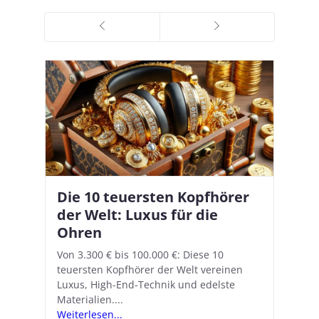
Die 10 teuersten Kopfhörer
Apple AirPods Pro 2 und iOS
I
B
–
der Welt: Luxus für die
18.1: So richtet ihr das neue
K
A
Ohren
Hörgeräte-Feature ein
d
e
A
nn
Von 3.300 € bis 100.000 €: Diese 10
Mit iOS 18.1 und den AirPods Pro 2
In
teuersten Kopfhörer der Welt vereinen
verwandelt Apple seine In-Ear-Kopfhörer
Ko
e
We
Luxus, High-End-Technik und edelste
in kostengünstige Hörhilfen. In wenigen
ve
v
Materialien....
Schritten...
Ko
.
s
Weiterlesen...
Weiterlesen...
We