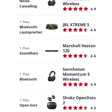
Noise-
Wireless
Cancelling
4.9
1. Platz
JBL XTREME 5
Bluetooth-
4.6
Lautsprecher
Marshall Heston
1. Platz
120
Soundbars
4.6
Sennheiser
Momentum 5
1. Platz
Wireless
Bluetooth
4.9
Shokz OpenDots
1. Platz
2
Open-Ears
4.5