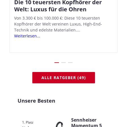
Die 10 teuersten Kopfhörer der
Apple AirPods Pro 2 und iOS 18.1:
Welt: Luxus für die Ohren
So richtet ihr das neue Hörgeräte-
Feature ein
Von 3.300 € bis 100.000 €: Diese 10 teuersten
Kopfhörer der Welt vereinen Luxus, High-End-
Mit iOS 18.1 und den AirPods Pro 2 verwandelt
Technik und edelste Materialien....
Apple seine In-Ear-Kopfhörer in kostengünstige
Weiterlesen...
Hörhilfen. In wenigen Schritten...
Weiterlesen...
ALLE RATGEBER (49)
Unsere Besten
Sennheiser
1. Platz
Momentum 5