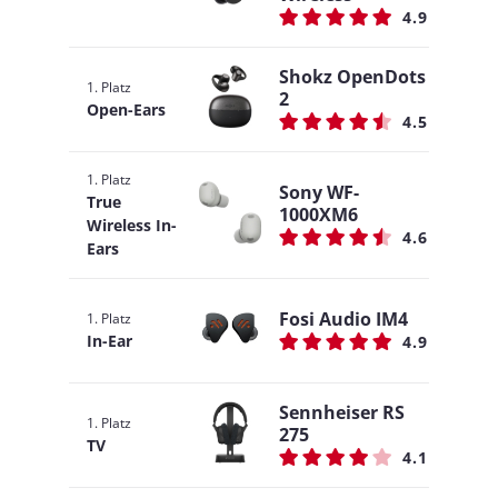
4.9
Shokz OpenDots
1. Platz
2
Open-Ears
4.5
1. Platz
Sony WF-
True
1000XM6
Wireless In-
4.6
Ears
Fosi Audio IM4
1. Platz
In-Ear
4.9
Sennheiser RS
1. Platz
275
TV
4.1