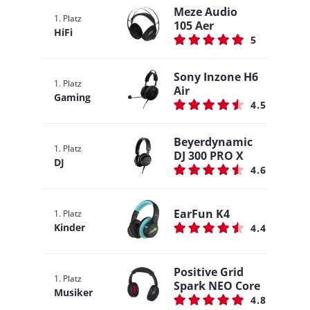
Meze Audio
1. Platz
105 Aer
HiFi
5
Sony Inzone H6
1. Platz
Air
Gaming
4.5
Beyerdynamic
1. Platz
DJ 300 PRO X
DJ
4.6
EarFun K4
1. Platz
Kinder
4.4
Positive Grid
1. Platz
Spark NEO Core
Musiker
4.8