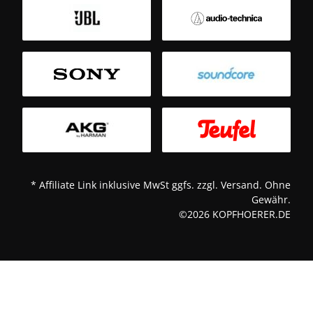
Sm
T
* Affiliate Link inklusive MwSt ggfs. zzgl. Versand. Ohne
Gewähr.
©2026 KOPFHOERER.DE