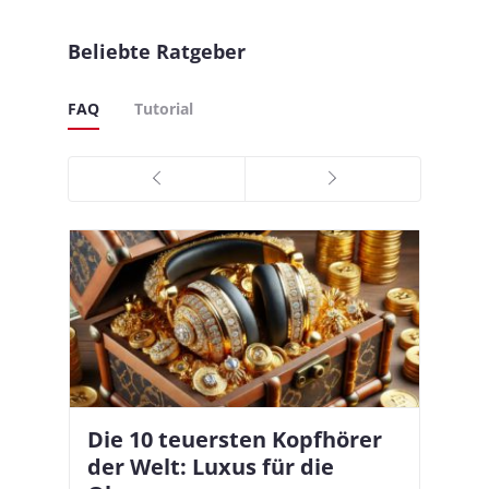
Beliebte Ratgeber
FAQ
Tutorial
Die 10 teuersten Kopfhörer
Apple AirPods Pro 2 und iOS
I
B
–
der Welt: Luxus für die
18.1: So richtet ihr das neue
K
A