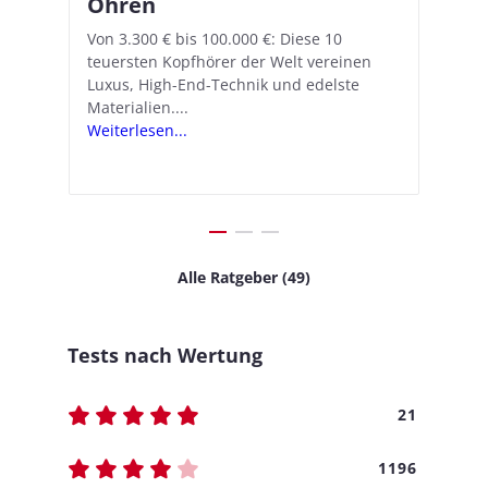
Ohren
Hörgeräte-Feature ein
d
e
A
nn
Von 3.300 € bis 100.000 €: Diese 10
Mit iOS 18.1 und den AirPods Pro 2
In
teuersten Kopfhörer der Welt vereinen
verwandelt Apple seine In-Ear-Kopfhörer
Ko
e
We
Luxus, High-End-Technik und edelste
in kostengünstige Hörhilfen. In wenigen
ve
v
Materialien....
Schritten...
Ko
.
s
Weiterlesen...
Weiterlesen...
We
Alle Ratgeber (49)
Tests nach Wertung
21
1196