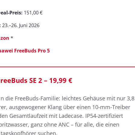
eal-Preis:
151,00 €
:
23.–26. Juni 2026
zon
*
awei FreeBuds Pro 5
reeBuds SE 2 – 19,99 €
in die FreeBuds-Familie: leichtes Gehäuse mit nur 3,8
r, ausgewogener Klang über einen 10-mm-Treiber
en Gesamtlaufzeit mit Ladecase. IP54-zertifiziert
ritzwasser, ganz ohne ANC – für alle, die einen
ltagskopfhörer suchen.