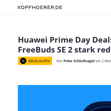
Huawei Prime Day Deals
FreeBuds SE 2 stark red
%
ABGELAUFEN
Von
Peter Schloßnagel
vor 2 Mo