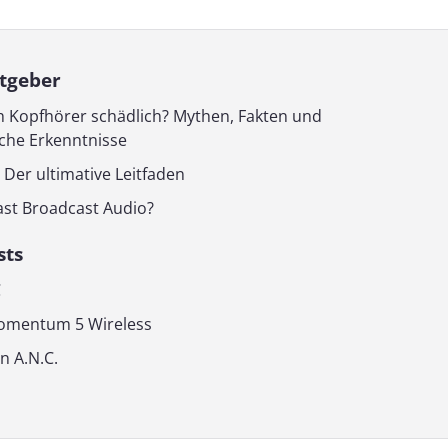
tgeber
h Kopfhörer schädlich? Mythen, Fakten und
iche Erkenntnisse
 Der ultimative Leitfaden
ast Broadcast Audio?
sts
C
omentum 5 Wireless
n A.N.C.