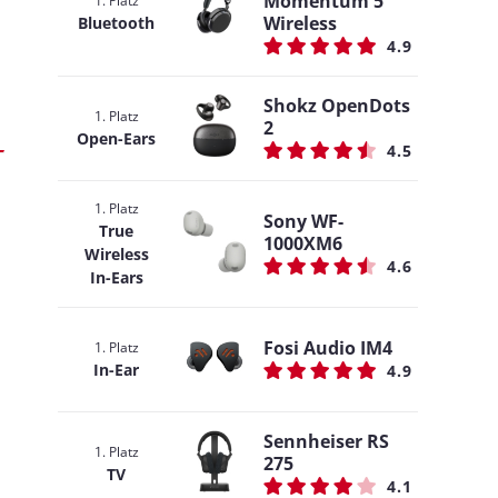
Momentum 5
1. Platz
Wireless
Bluetooth
4.9
Shokz OpenDots
1. Platz
2
Open-Ears
4.5
1. Platz
Sony WF-
True
1000XM6
Wireless
4.6
In-Ears
Fosi Audio IM4
1. Platz
In-Ear
4.9
Sennheiser RS
1. Platz
275
TV
4.1