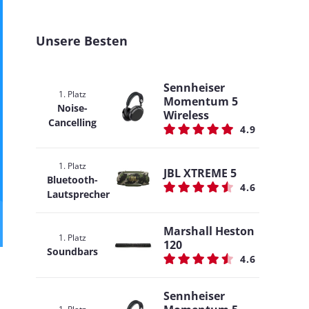
Unsere Besten
Sennheiser
1. Platz
Momentum 5
Noise-
Wireless
Cancelling
4.9
1. Platz
JBL XTREME 5
Bluetooth-
4.6
Lautsprecher
Marshall Heston
1. Platz
120
Soundbars
4.6
Sennheiser