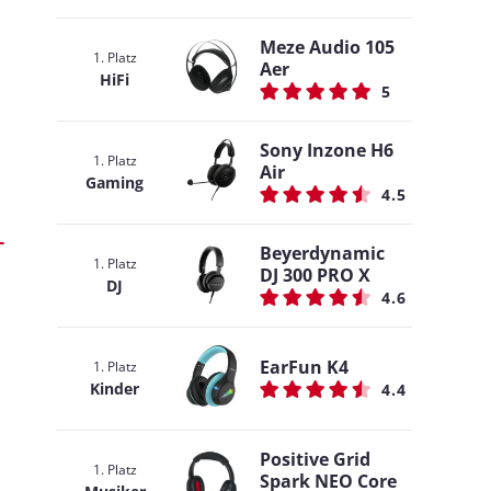
Meze Audio 105
1. Platz
Aer
HiFi
5
Sony Inzone H6
1. Platz
Air
Gaming
4.5
Beyerdynamic
1. Platz
DJ 300 PRO X
DJ
4.6
EarFun K4
1. Platz
Kinder
4.4
Positive Grid
1. Platz
Spark NEO Core