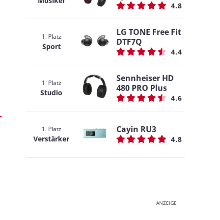
Musiker
4.8
LG TONE Free Fit
1. Platz
DTF7Q
Sport
4.4
Sennheiser HD
1. Platz
480 PRO Plus
Studio
4.6
Cayin RU3
1. Platz
Verstärker
4.8
ANZEIGE