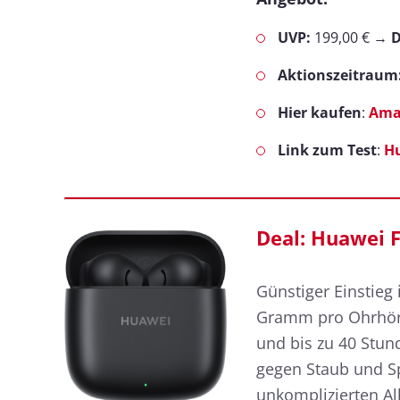
UVP:
199,00 € →
D
Aktionszeitraum
Hier kaufen
:
Ama
Link zum Test
:
Hu
Deal: Huawei F
Günstiger Einstieg 
Gramm pro Ohrhöre
und bis zu 40 Stund
gegen Staub und Sp
unkomplizierten Al