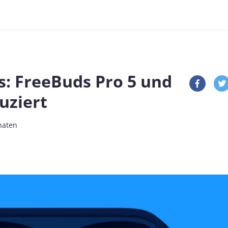
: FreeBuds Pro 5 und
uziert
naten