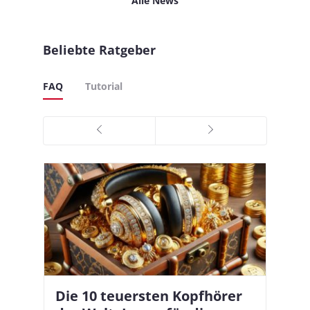
Alle News
Beliebte Ratgeber
FAQ
Tutorial
Die 10 teuersten Kopfhörer
Apple AirPods Pro 2 und iOS
I
B