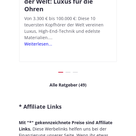
–
der Welt: Luxus für die
18.1: So richtet ihr das neue
K
A
Ohren
Hörgeräte-Feature ein
d
e
A
nn
Von 3.300 € bis 100.000 €: Diese 10
Mit iOS 18.1 und den AirPods Pro 2
In
teuersten Kopfhörer der Welt vereinen
verwandelt Apple seine In-Ear-Kopfhörer
Ko
e
We
Luxus, High-End-Technik und edelste
in kostengünstige Hörhilfen. In wenigen
ve
v
Materialien....
Schritten...
Ko
.
s
Weiterlesen...
Weiterlesen...
We
Alle Ratgeber (49)
* Affiliate Links
Mit "*" gekennzeichnete Preise sind Affiliate
Links.
Diese Werbelinks helfen uns bei der
Finanzierung unserer Seite. Wenn ihr etwas