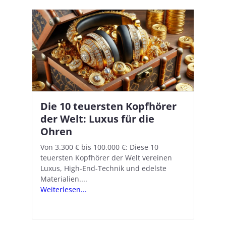
Die 10 teuersten Kopfhörer
Apple AirPods Pro 2 und iOS
I
B
–
der Welt: Luxus für die
18.1: So richtet ihr das neue
K
A
Ohren
Hörgeräte-Feature ein
d
e
A
nn
Von 3.300 € bis 100.000 €: Diese 10
Mit iOS 18.1 und den AirPods Pro 2
In
teuersten Kopfhörer der Welt vereinen
verwandelt Apple seine In-Ear-Kopfhörer
Ko
e
We
Luxus, High-End-Technik und edelste
in kostengünstige Hörhilfen. In wenigen
ve
v
Materialien....
Schritten...
Ko
.
s
Weiterlesen...
Weiterlesen...
We