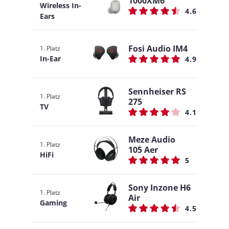
1000XM6
Wireless In-
4.6
Ears
Fosi Audio IM4
1. Platz
In-Ear
4.9
Sennheiser RS
1. Platz
275
TV
4.1
Meze Audio
1. Platz
105 Aer
HiFi
5
Sony Inzone H6
1. Platz
Air
Gaming
4.5