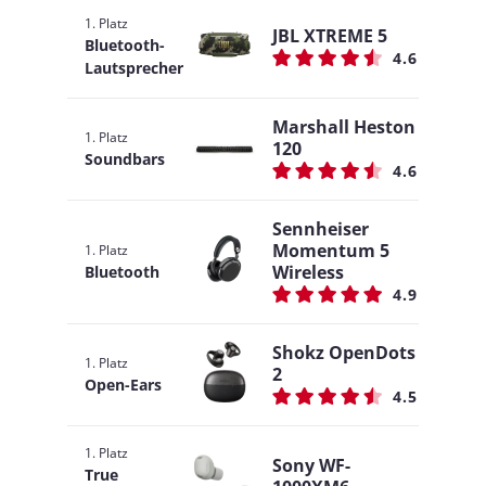
1. Platz
JBL XTREME 5
Bluetooth-
4.6
Lautsprecher
Marshall Heston
1. Platz
120
Soundbars
4.6
Sennheiser
Momentum 5
1. Platz
Wireless
Bluetooth
4.9
Shokz OpenDots
1. Platz
2
Open-Ears
4.5
1. Platz
Sony WF-
True