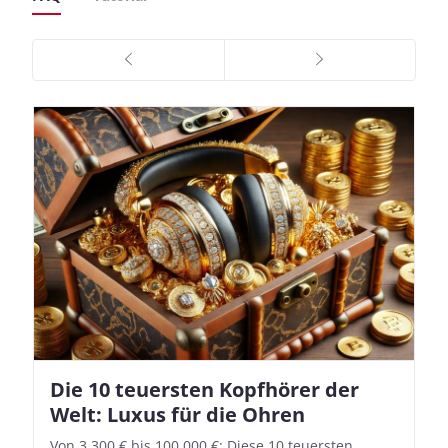
Die 10 teuersten Kopfhörer der
Apple AirPods Pro 2 und iOS 18.1:
Welt: Luxus für die Ohren
So richtet ihr das neue Hörgeräte-
Feature ein
Von 3.300 € bis 100.000 €: Diese 10 teuersten