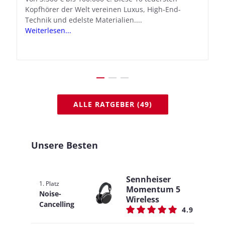
Kopfhörer der Welt vereinen Luxus, High-End-
Mit iOS 18.1 und den AirPods Pro 2 verwandelt
Technik und edelste Materialien....
Apple seine In-Ear-Kopfhörer in kostengünstige
Weiterlesen...
Hörhilfen. In wenigen Schritten...
Weiterlesen...
ALLE RATGEBER (49)
Unsere Besten
Sennheiser
1. Platz
Momentum 5
Noise-
Wireless
Cancelling
4.9