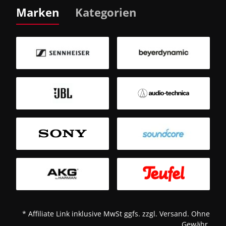
Marken
Kategorien
B
Sm
T
* Affiliate Link inklusive MwSt ggfs. zzgl. Versand. Ohne
Gewähr.