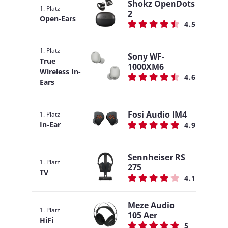
Shokz OpenDots
1. Platz
2
Open-Ears
4.5
1. Platz
Sony WF-
True
1000XM6
Wireless In-
4.6
Ears
Fosi Audio IM4
1. Platz
In-Ear
4.9
Sennheiser RS
1. Platz
275
TV
4.1
Meze Audio
1. Platz
105 Aer
HiFi
5