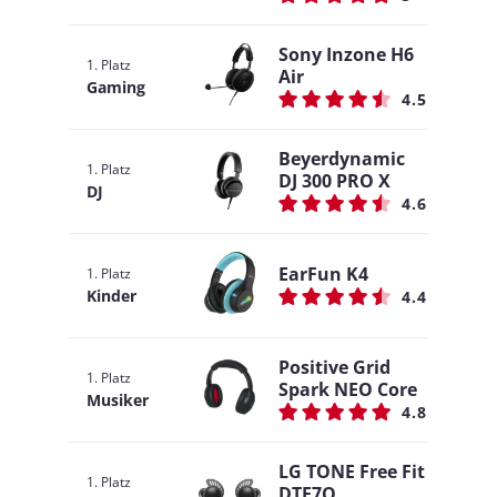
Sony Inzone H6
1. Platz
Air
Gaming
4.5
Beyerdynamic
1. Platz
DJ 300 PRO X
DJ
4.6
EarFun K4
1. Platz
Kinder
4.4
Positive Grid
1. Platz
Spark NEO Core
Musiker
4.8
LG TONE Free Fit
1. Platz
DTF7Q