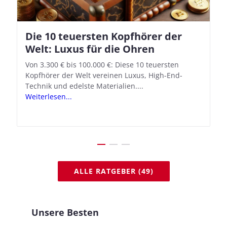
Die 10 teuersten Kopfhörer der
Apple AirPods Pro 2 und iOS 18.1:
Welt: Luxus für die Ohren
So richtet ihr das neue Hörgeräte-
Feature ein
Von 3.300 € bis 100.000 €: Diese 10 teuersten
Kopfhörer der Welt vereinen Luxus, High-End-
Mit iOS 18.1 und den AirPods Pro 2 verwandelt
Technik und edelste Materialien....
Apple seine In-Ear-Kopfhörer in kostengünstige
Weiterlesen...
Hörhilfen. In wenigen Schritten...
Weiterlesen...
ALLE RATGEBER (49)
Unsere Besten