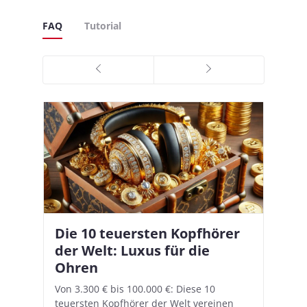
FAQ
Tutorial
Die 10 teuersten Kopfhörer
Apple AirPods Pro 2 und iOS
I
B
–
der Welt: Luxus für die
18.1: So richtet ihr das neue
K
A
Ohren
Hörgeräte-Feature ein
d
e
A
nn
Von 3.300 € bis 100.000 €: Diese 10
Mit iOS 18.1 und den AirPods Pro 2
In
teuersten Kopfhörer der Welt vereinen
verwandelt Apple seine In-Ear-Kopfhörer
Ko
e
We