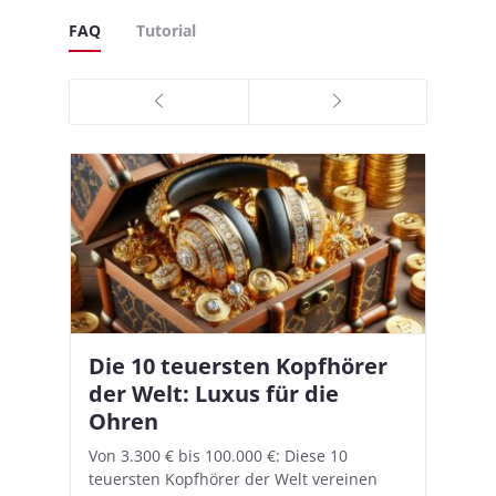
FAQ
Tutorial
Die 10 teuersten Kopfhörer
Apple AirPods Pro 2 und iOS
I
B
–
der Welt: Luxus für die
18.1: So richtet ihr das neue
K
A
Ohren
Hörgeräte-Feature ein
d
e
A
nn
Von 3.300 € bis 100.000 €: Diese 10
Mit iOS 18.1 und den AirPods Pro 2
In
teuersten Kopfhörer der Welt vereinen
verwandelt Apple seine In-Ear-Kopfhörer
Ko
e
We