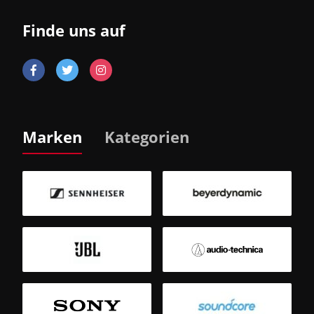
Finde uns auf
Marken
Kategorien
B
Sm
T