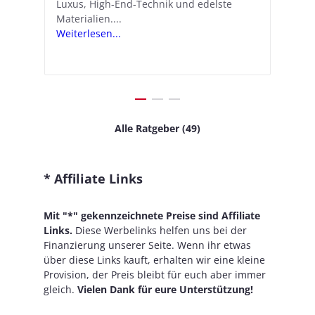
Luxus, High-End-Technik und edelste
in kostengünstige Hörhilfen. In wenigen
ve
v
Materialien....
Schritten...
Ko
.
s
Weiterlesen...
Weiterlesen...
We
Alle Ratgeber (49)
* Affiliate Links
Mit "*" gekennzeichnete Preise sind Affiliate
Links.
Diese Werbelinks helfen uns bei der
Finanzierung unserer Seite. Wenn ihr etwas
über diese Links kauft, erhalten wir eine kleine
Provision, der Preis bleibt für euch aber immer
gleich.
Vielen Dank für eure Unterstützung!