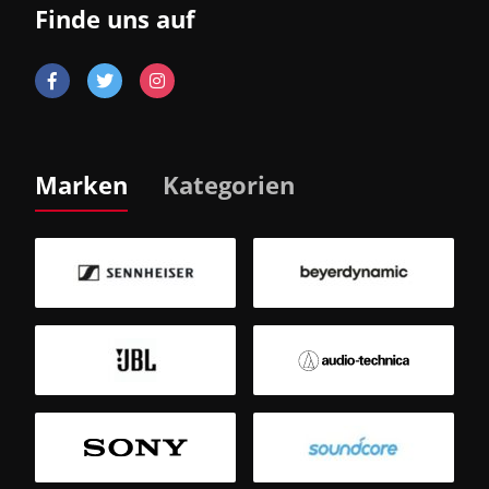
Finde uns auf
Marken
Kategorien
B
Sm
T