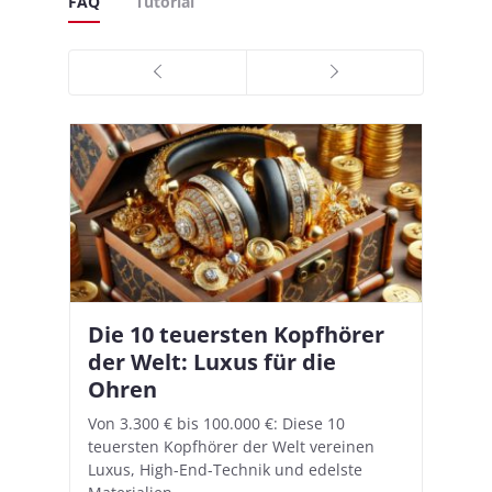
FAQ
Tutorial
Die 10 teuersten Kopfhörer
Apple AirPods Pro 2 und iOS
I
B
–
der Welt: Luxus für die
18.1: So richtet ihr das neue
K
A
Ohren
Hörgeräte-Feature ein
d
e
A
nn
Von 3.300 € bis 100.000 €: Diese 10
Mit iOS 18.1 und den AirPods Pro 2
In
teuersten Kopfhörer der Welt vereinen
verwandelt Apple seine In-Ear-Kopfhörer
Ko
e
We
Luxus, High-End-Technik und edelste
in kostengünstige Hörhilfen. In wenigen
ve
v