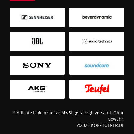
B
Sm
T
* Affiliate Link inklusive MwSt ggfs. zzgl. Versand. Ohne
Gewähr.
©2026 KOPFHOERER.DE