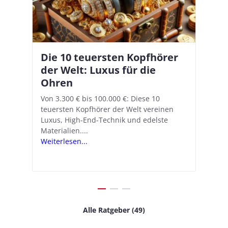
Die 10 teuersten Kopfhörer
Apple AirPods Pro 2 und iOS
I
B
–
der Welt: Luxus für die
18.1: So richtet ihr das neue
K
A
Ohren
Hörgeräte-Feature ein
d
e
A
nn
Von 3.300 € bis 100.000 €: Diese 10
Mit iOS 18.1 und den AirPods Pro 2
In
teuersten Kopfhörer der Welt vereinen
verwandelt Apple seine In-Ear-Kopfhörer
Ko
e
We
Luxus, High-End-Technik und edelste
in kostengünstige Hörhilfen. In wenigen
ve
v
Materialien....
Schritten...
Ko
.
s
Weiterlesen...
Weiterlesen...
We
Alle Ratgeber (49)