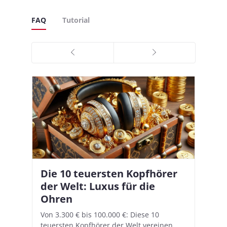
FAQ
Tutorial
Die 10 teuersten Kopfhörer
Apple AirPods Pro 2 und iOS
I
B
–
der Welt: Luxus für die
18.1: So richtet ihr das neue
K
A
Ohren
Hörgeräte-Feature ein
d
e
A
nn
Von 3.300 € bis 100.000 €: Diese 10
Mit iOS 18.1 und den AirPods Pro 2
In
teuersten Kopfhörer der Welt vereinen
verwandelt Apple seine In-Ear-Kopfhörer
Ko