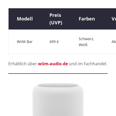
Preis
Modell
Farben
V
(UVP)
Schwarz,
WiiM Bar
499 €
Ab
Weiß
Erhältlich über
wiim-audio.de
und im Fachhandel.