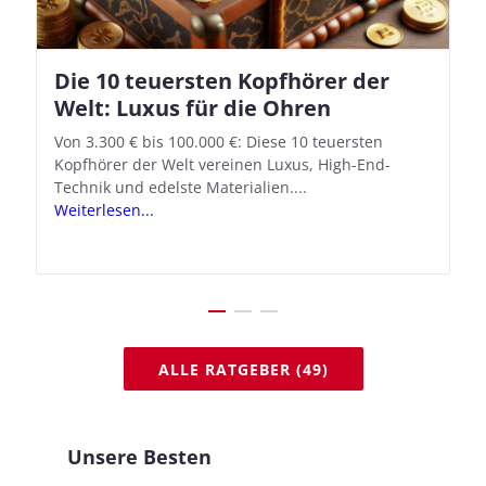
Die 10 teuersten Kopfhörer der
Apple AirPods Pro 2 und iOS 18.1:
Welt: Luxus für die Ohren
So richtet ihr das neue Hörgeräte-
Feature ein
Von 3.300 € bis 100.000 €: Diese 10 teuersten
Kopfhörer der Welt vereinen Luxus, High-End-
Mit iOS 18.1 und den AirPods Pro 2 verwandelt
Technik und edelste Materialien....
Apple seine In-Ear-Kopfhörer in kostengünstige
Weiterlesen...
Hörhilfen. In wenigen Schritten...
Weiterlesen...
ALLE RATGEBER (49)
Unsere Besten