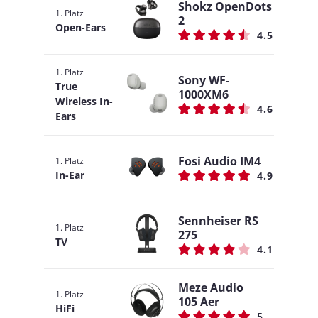
Shokz OpenDots
1. Platz
2
Open-Ears
4.5
1. Platz
Sony WF-
True
1000XM6
Wireless In-
4.6
Ears
Fosi Audio IM4
1. Platz
In-Ear
4.9
Sennheiser RS
1. Platz
275
TV
4.1
Meze Audio
1. Platz
105 Aer
HiFi
5