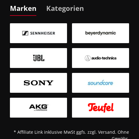
Marken
Kategorien
B
Sm
T
* Affiliate Link inklusive MwSt ggfs. zzgl. Versand. Ohne
Gewähr.