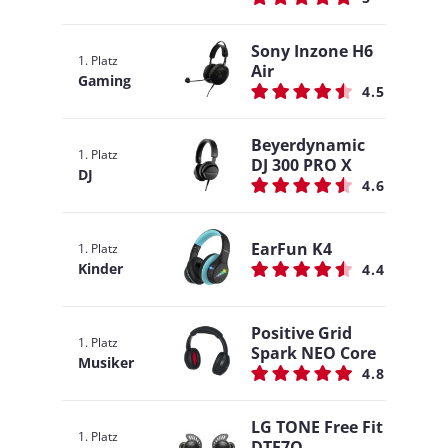
Sony Inzone H6
1. Platz
Air
Gaming
4.5
Beyerdynamic
1. Platz
DJ 300 PRO X
DJ
4.6
EarFun K4
1. Platz
Kinder
4.4
Positive Grid
1. Platz
Spark NEO Core
Musiker
4.8
LG TONE Free Fit
1. Platz
DTF7Q