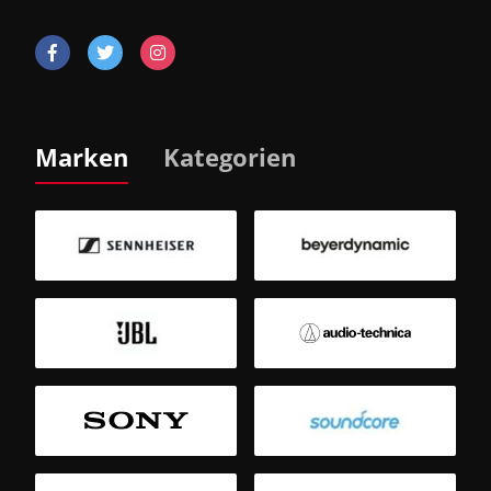
Marken
Kategorien
B
Sm
T