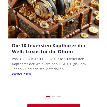
Die 10 teuersten Kopfhörer der
Apple AirPods Pro 2 und iOS 18.1:
Welt: Luxus für die Ohren
So richtet ihr das neue Hörgeräte-
Feature ein
Von 3.300 € bis 100.000 €: Diese 10 teuersten
Kopfhörer der Welt vereinen Luxus, High-End-
Mit iOS 18.1 und den AirPods Pro 2 verwandelt
Technik und edelste Materialien....
Apple seine In-Ear-Kopfhörer in kostengünstige
Weiterlesen...
Hörhilfen. In wenigen Schritten...
Weiterlesen...