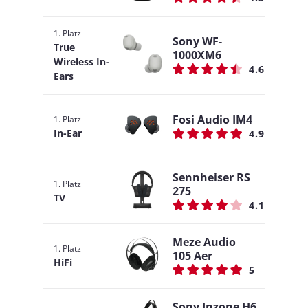
1. Platz
Sony WF-
True
1000XM6
Wireless In-
4.6
Ears
Fosi Audio IM4
1. Platz
In-Ear
4.9
Sennheiser RS
1. Platz
275
TV
4.1
Meze Audio
1. Platz
105 Aer
HiFi
5
Sony Inzone H6