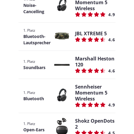
Momentum 5
Noise-
Wireless
Cancelling
4.9
1. Platz
JBL XTREME 5
Bluetooth-
4.6
Lautsprecher
Marshall Heston
1. Platz
120
Soundbars
4.6
Sennheiser
Momentum 5
1. Platz
Wireless
Bluetooth
4.9
Shokz OpenDots
1. Platz
2
Open-Ears
4.5