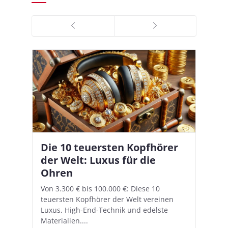
Die 10 teuersten Kopfhörer
Apple AirPods Pro 2 und iOS
I
B
–
der Welt: Luxus für die
18.1: So richtet ihr das neue
K
A
Ohren
Hörgeräte-Feature ein
d
e
A
nn
Von 3.300 € bis 100.000 €: Diese 10
Mit iOS 18.1 und den AirPods Pro 2
In
teuersten Kopfhörer der Welt vereinen
verwandelt Apple seine In-Ear-Kopfhörer
Ko
e
We
Luxus, High-End-Technik und edelste
in kostengünstige Hörhilfen. In wenigen
ve
v
Materialien....
Schritten...
Ko
.
s