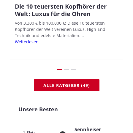
Die 10 teuersten Kopfhörer der
Apple AirPods Pro 2 und iOS 18.1:
Welt: Luxus für die Ohren
So richtet ihr das neue Hörgeräte-
Feature ein
Von 3.300 € bis 100.000 €: Diese 10 teuersten
Kopfhörer der Welt vereinen Luxus, High-End-
Mit iOS 18.1 und den AirPods Pro 2 verwandelt
Technik und edelste Materialien....
Apple seine In-Ear-Kopfhörer in kostengünstige
Weiterlesen...
Hörhilfen. In wenigen Schritten...
Weiterlesen...
ALLE RATGEBER (49)
Unsere Besten
Sennheiser
1. Platz