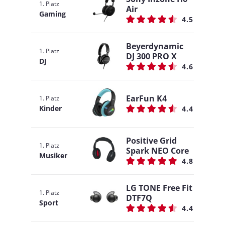
1. Platz
Air
Gaming
4.5
Beyerdynamic
1. Platz
DJ 300 PRO X
DJ
4.6
EarFun K4
1. Platz
Kinder
4.4
Positive Grid
1. Platz
Spark NEO Core
Musiker
4.8
LG TONE Free Fit
1. Platz
DTF7Q
Sport
4.4