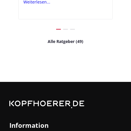
Weiterlesen...
Weiterlesen...
We
Alle Ratgeber (49)
Information