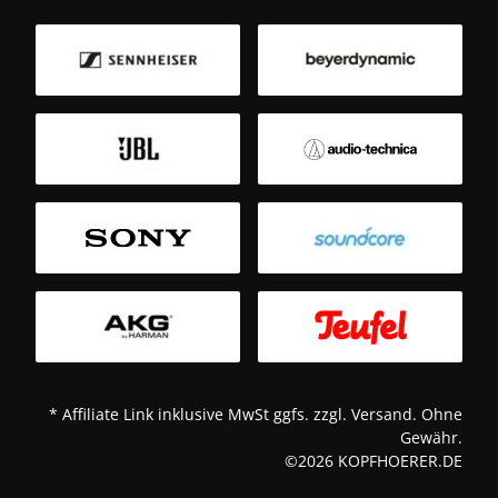
B
Sm
T
* Affiliate Link inklusive MwSt ggfs. zzgl. Versand. Ohne
Gewähr.
©2026 KOPFHOERER.DE