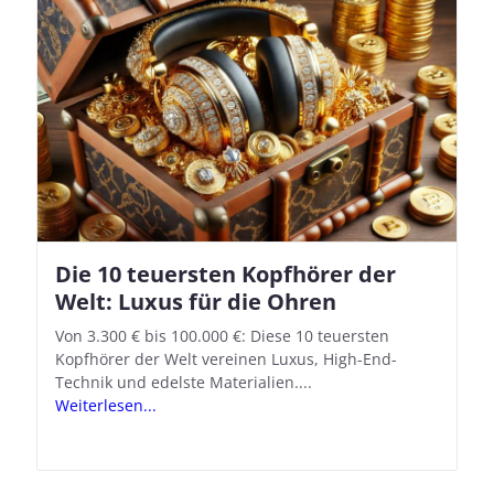
Die 10 teuersten Kopfhörer der
Apple AirPods Pro 2 und iOS 18.1:
Welt: Luxus für die Ohren
So richtet ihr das neue Hörgeräte-
Feature ein
Von 3.300 € bis 100.000 €: Diese 10 teuersten
Kopfhörer der Welt vereinen Luxus, High-End-
Mit iOS 18.1 und den AirPods Pro 2 verwandelt
Technik und edelste Materialien....
Apple seine In-Ear-Kopfhörer in kostengünstige
Weiterlesen...
Hörhilfen. In wenigen Schritten...
Weiterlesen...