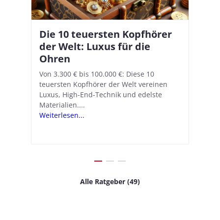
Die 10 teuersten Kopfhörer
Apple AirPods Pro 2 und iOS
I
B
–
der Welt: Luxus für die
18.1: So richtet ihr das neue
K
A
Ohren
Hörgeräte-Feature ein
d
e
A
nn
Von 3.300 € bis 100.000 €: Diese 10
Mit iOS 18.1 und den AirPods Pro 2
In
teuersten Kopfhörer der Welt vereinen
verwandelt Apple seine In-Ear-Kopfhörer
Ko
e
We
Luxus, High-End-Technik und edelste
in kostengünstige Hörhilfen. In wenigen
ve
v
Materialien....
Schritten...
Ko
.
s
Weiterlesen...
Weiterlesen...
We
Alle Ratgeber (49)