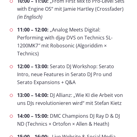
10:00 – 11:00:
„From First Mix to Pro-Level Sets
with Engine OS“ mit Jamie Hartley (Crossfader)
(in Englisch)
11:00 – 12:00:
„Analog Meets Digital:
Performing with djay DVS on Technics SL-
1200MK7″ mit Robosonic (Algoriddim ×
Technics)
12:00 – 13:00:
Serato DJ Workshop: Serato
Intro, neue Features in Serato DJ Pro und
Serato Expansions + Q&A
13:00 – 14:00:
DJ Allianz: „Wie KI die Arbeit von
uns DJs revolutionieren wird“ mit Stefan Kietz
14:00 – 15:00:
DMC Champions DJ Ray D & DJ
ND (Technics × Ortofon × Allen & Heath)
15:00 – 16:00:
„Live Website & Social Media