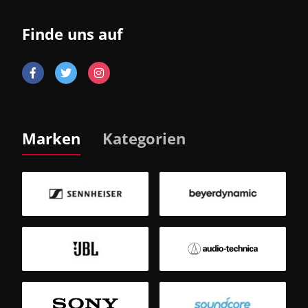
Finde uns auf
Marken
Kategorien
B
Sm
T