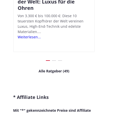
der Welt: Luxus für die
18.1: So richtet ihr das neue
Ko
Am
Ohren
Hörgeräte-Feature ein
di
ei
An
n
Von 3.300 € bis 100.000 €: Diese 10
Mit iOS 18.1 und den AirPods Pro 2
In-
teuersten Kopfhörer der Welt vereinen
verwandelt Apple seine In-Ear-Kopfhörer
Kop
Wer
Luxus, High-End-Technik und edelste
in kostengünstige Hörhilfen. In wenigen
ver
von
Materialien....
Schritten...
Kom
sei
Weiterlesen...
Weiterlesen...
Wei
Alle Ratgeber (49)
* Affiliate Links
Mit "*" gekennzeichnete Preise sind Affiliate