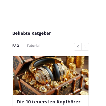
Beliebte Ratgeber
FAQ
Tutorial
Die 10 teuersten Kopfhörer
Apple AirPods Pro 2 und iOS
In
Bl