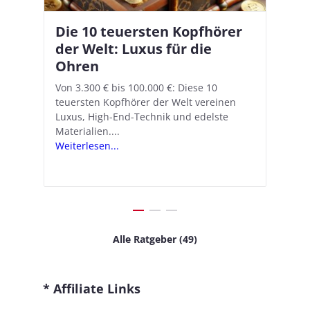
Die 10 teuersten Kopfhörer
Apple AirPods Pro 2 und iOS
I
B
–
der Welt: Luxus für die
18.1: So richtet ihr das neue
K
A
Ohren
Hörgeräte-Feature ein
d
e
A
nn
Von 3.300 € bis 100.000 €: Diese 10
Mit iOS 18.1 und den AirPods Pro 2
In
teuersten Kopfhörer der Welt vereinen
verwandelt Apple seine In-Ear-Kopfhörer
Ko
e
We
Luxus, High-End-Technik und edelste
in kostengünstige Hörhilfen. In wenigen
ve
v
Materialien....
Schritten...
Ko
.
s
Weiterlesen...
Weiterlesen...
We
Alle Ratgeber (49)
* Affiliate Links