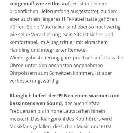
zeitgemäß wie zeitlos auf.
Er ist mit einem
ordentlichen Lieferumfang ausgestattet, zu dem
aber auch ein längeres HiFi-Kabel hätte gehören
Messdaten für Meze Audio 99
dürfen. Seine Materialien sind ebenso hochwertig
Neo
wie seine Verarbeitung. Sein Sitz ist sicher und
komfortabel. Im Alltag tritt er mit einfachem
Fast jeder Test-Kopfhörer wird von uns geprüft:
Handling und integrierter Remote-
Neben der Ermittlung des Frequenzgangs, dem
Wiedergabesteuerung ganz praktisch auf. Dass die
Herzstück unserer Messungen, messen wir auch die
Ohren unter den ansonsten angenehmen
Auswirkungen der Geräusche, die von außen nach
innen dringen.
Ohrpolstern zum Schwitzen kommen, ist aber
Frequenzgang: Einfach
verbesserungswürdig.
Frequenzgang: Detail
Klanglich liefert der 99 Neo einen warmen und
Außendämpfung
bassintensiven Sound,
der auch tiefste
Frequenzen bis in hohe Lautstärken hinein
meistert. Das Klangprofil des Kopfhörers wird
Musikfans gefallen, die Urban Music und EDM