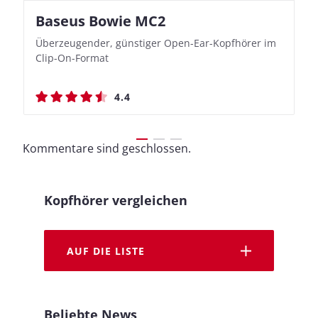
Baseus Bowie MC2
Nothing Ear (3a)
JBL Live 780NC
JBL Live 780NC
Überzeugender, günstiger Open-Ear-Kopfhörer im
Bassbetonte True Wireless In-Ears mit cleveren
Stylischer Over-Ear mit sattem Klang und
Stylischer Over-Ear mit sattem Klang und
Clip-On-Format
Aufnahmefunktionen
beeindruckender Ausdauer
beeindruckender Ausdauer
4.4
4.4
4.5
4.5
Kommentare sind geschlossen.
Kopfhörer vergleichen
AUF DIE LISTE
Beliebte News