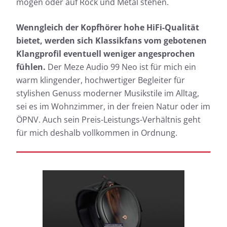
mögen oder auf Rock und Metal stehen.
Wenngleich der Kopfhörer hohe HiFi-Qualität
bietet, werden sich Klassikfans vom gebotenen
Anhand des Frequenzgangs lassen sich die
Klangprofil eventuell weniger angesprochen
e
Anhand
klanglichen Eigenschaften eines Kopfhörers gut
fühlen.
Der Meze Audio 99 Neo ist für mich ein
llem
klangl
beschreiben. Die kopfhoerer.de-Messkurve bildet
d der
beschr
den hörbaren Bereich als Frequenzgang in Form
warm klingender, hochwertiger Begleiter für
den hö
einer Kurve ab. Für den schnellen Blick bieten wir
stylishen Genuss moderner Musikstile im Alltag,
se-
einer 
mit der einfachen Ansicht zusätzlich noch die
sei es im Wohnzimmer, in der freien Natur oder im
dlich
mit de
Möglichkeit, die klanglichen Eigenschaften des
ÖPNV. Auch sein Preis-Leistungs-Verhältnis geht
Möglic
Testkandidaten auf einem Blick zu beurteilen.
Testka
für mich deshalb vollkommen in Ordnung.
Nähere Informationen zu den kopfhoerer.de-
Messungen findet ihr hier:
So testen wir