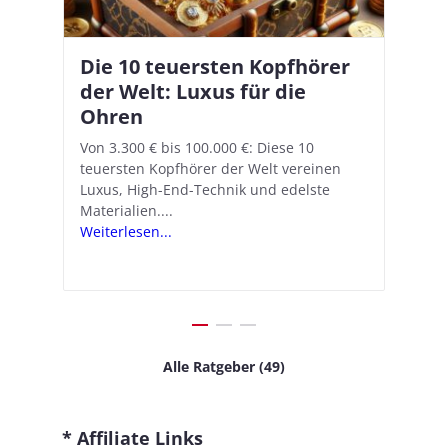
Die 10 teuersten Kopfhörer
Apple AirPods Pro 2 und iOS
I
B
–
der Welt: Luxus für die
18.1: So richtet ihr das neue
K
A
Ohren
Hörgeräte-Feature ein
d
e
A
nn
Von 3.300 € bis 100.000 €: Diese 10
Mit iOS 18.1 und den AirPods Pro 2
In
teuersten Kopfhörer der Welt vereinen
verwandelt Apple seine In-Ear-Kopfhörer
Ko
e
We
Luxus, High-End-Technik und edelste
in kostengünstige Hörhilfen. In wenigen
ve
v
Materialien....
Schritten...
Ko
.
s
Weiterlesen...
Weiterlesen...
We
Alle Ratgeber (49)
* Affiliate Links