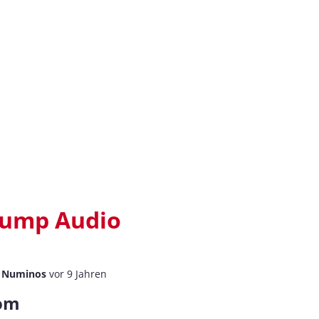
ump Audio
n
Numinos
vor 9 Jahren
om