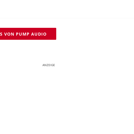
TS VON PUMP AUDIO
ANZEIGE
Noise-Cancelling Kopfhörer
Bluetooth Kopfhörer mit