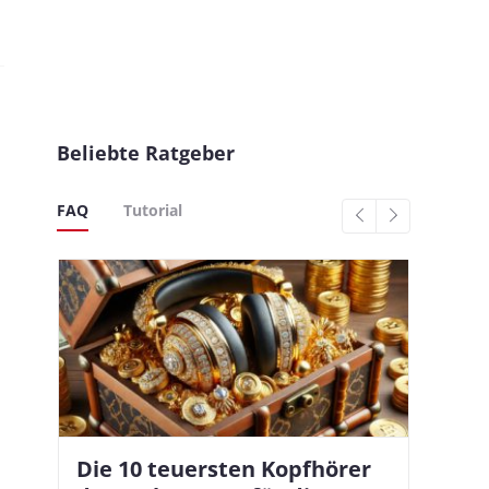
Beliebte Ratgeber
FAQ
Tutorial
Die 10 teuersten Kopfhörer
Apple AirPods Pro 2 und iOS
In
Bl