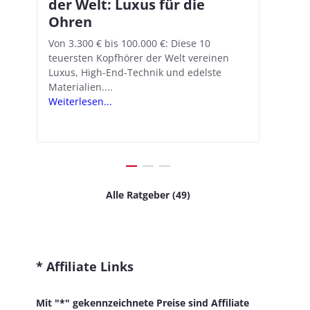
der Welt: Luxus für die
18.1: So richtet ihr das neue
Ko
Am
Ohren
Hörgeräte-Feature ein
di
ei
An
n
Von 3.300 € bis 100.000 €: Diese 10
Mit iOS 18.1 und den AirPods Pro 2
In-
teuersten Kopfhörer der Welt vereinen
verwandelt Apple seine In-Ear-Kopfhörer
Kop
Wer
Luxus, High-End-Technik und edelste
in kostengünstige Hörhilfen. In wenigen
ver
von
Materialien....
Schritten...
Kom
sei
Weiterlesen...
Weiterlesen...
Wei
Alle Ratgeber (49)
* Affiliate Links
Mit "*" gekennzeichnete Preise sind Affiliate