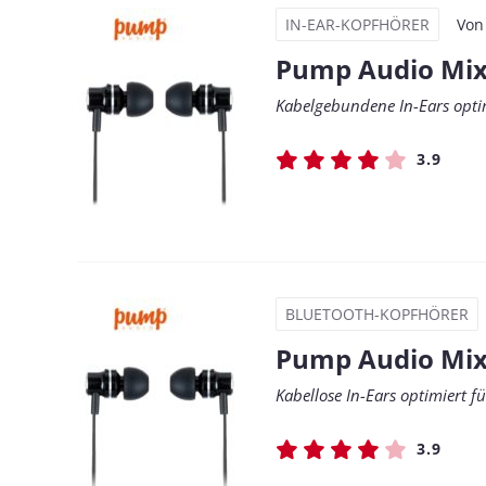
IN-EAR-KOPFHÖRER
Vo
Pump Audio Mi
Kabelgebundene In-Ears opti
3.9
BLUETOOTH-KOPFHÖRER
Pump Audio Mix
Kabellose In-Ears optimiert 
3.9