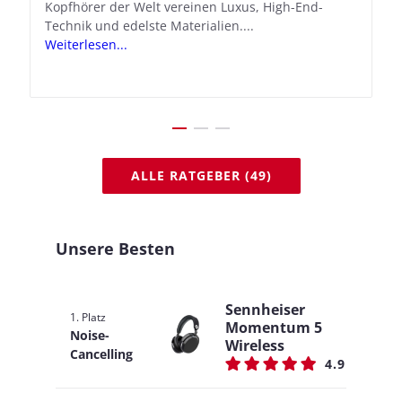
Kopfhörer der Welt vereinen Luxus, High-End-
Mit iOS 18.1 und den AirPods Pro 2 verwandelt
Technik und edelste Materialien....
Apple seine In-Ear-Kopfhörer in kostengünstige
Weiterlesen...
Hörhilfen. In wenigen Schritten...
Weiterlesen...
ALLE RATGEBER (49)
Unsere Besten
Sennheiser
1. Platz
Momentum 5
Noise-
Wireless
Cancelling
4.9