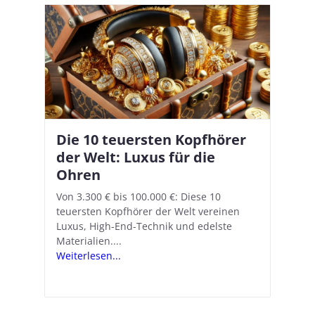
Die 10 teuersten Kopfhörer
Apple AirPods Pro 2 und iOS
I
B
–
der Welt: Luxus für die
18.1: So richtet ihr das neue
K
A
Ohren
Hörgeräte-Feature ein
d
e
A
nn
Von 3.300 € bis 100.000 €: Diese 10
Mit iOS 18.1 und den AirPods Pro 2
In
teuersten Kopfhörer der Welt vereinen
verwandelt Apple seine In-Ear-Kopfhörer
Ko
e
We
Luxus, High-End-Technik und edelste
in kostengünstige Hörhilfen. In wenigen
ve
v
Materialien....
Schritten...
Ko
.
s
Weiterlesen...
Weiterlesen...
We