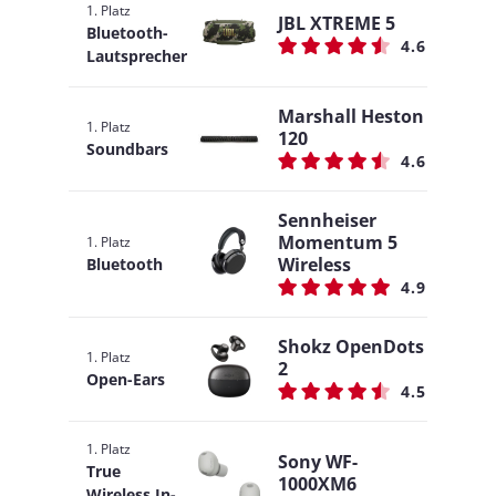
1. Platz
JBL XTREME 5
Bluetooth-
4.6
Lautsprecher
Marshall Heston
1. Platz
120
Soundbars
4.6
Sennheiser
Momentum 5
1. Platz
Wireless
Bluetooth
4.9
Shokz OpenDots
1. Platz
2
Open-Ears
4.5
1. Platz
Sony WF-
True
1000XM6
Wireless In-