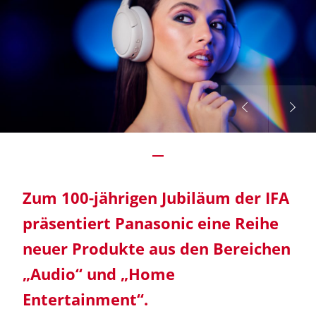
Zum 100-jährigen Jubiläum der IFA
präsentiert Panasonic eine Reihe
neuer Produkte aus den Bereichen
„Audio“ und „Home
Entertainment“.