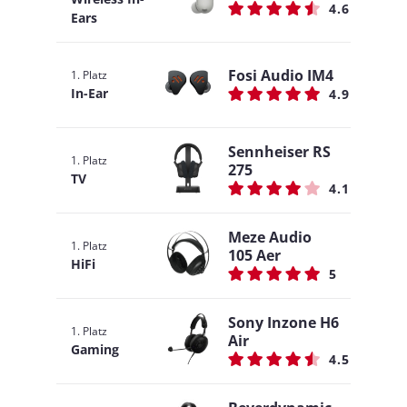
4.6
Ears
Fosi Audio IM4
1. Platz
In-Ear
4.9
Sennheiser RS
1. Platz
275
TV
4.1
Meze Audio
1. Platz
105 Aer
HiFi
5
Sony Inzone H6
1. Platz
Air
Gaming
4.5