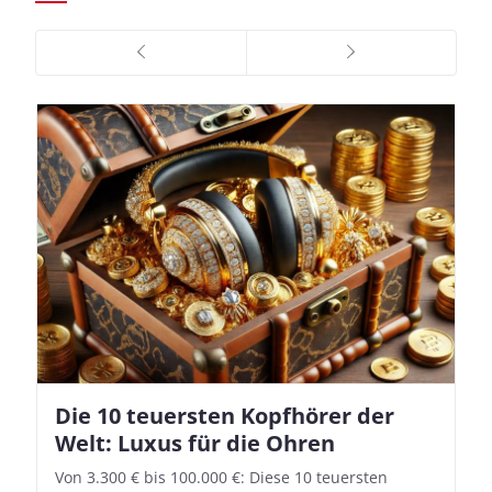
Die 10 teuersten Kopfhörer der
Apple AirPods Pro 2 und iOS 18.1:
Welt: Luxus für die Ohren
So richtet ihr das neue Hörgeräte-
Feature ein
Von 3.300 € bis 100.000 €: Diese 10 teuersten