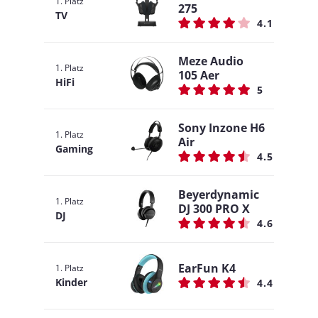
1. Platz
275
TV
4.1
Meze Audio
1. Platz
105 Aer
HiFi
5
Sony Inzone H6
1. Platz
Air
Gaming
4.5
Beyerdynamic
1. Platz
DJ 300 PRO X
DJ
4.6
EarFun K4
1. Platz
Kinder
4.4