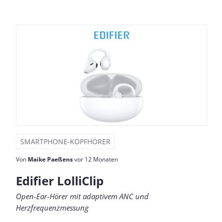
SMARTPHONE-KOPFHÖRER
Von
Maike Paeßens
vor 12 Monaten
Edifier LolliClip
Open-Ear-Hörer mit adaptivem ANC und
Herzfrequenzmessung