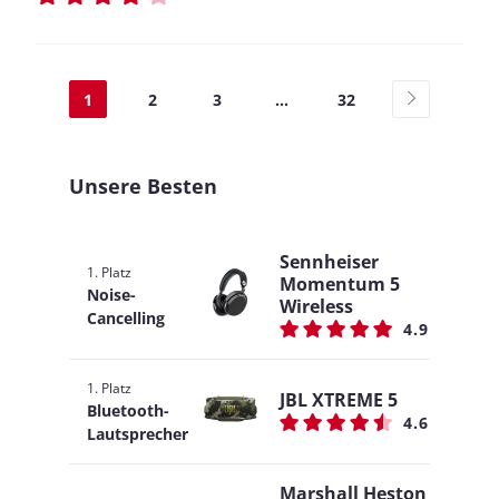
1
2
3
...
32
Unsere Besten
Sennheiser
1. Platz
Momentum 5
Noise-
Wireless
Cancelling
4.9
1. Platz
JBL XTREME 5
Bluetooth-
4.6
Lautsprecher
Marshall Heston