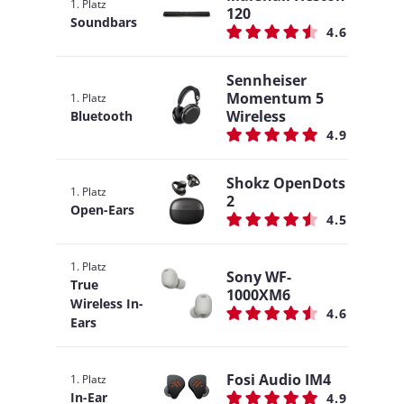
1. Platz
120
Soundbars
4.6
Sennheiser
Momentum 5
1. Platz
Wireless
Bluetooth
4.9
Shokz OpenDots
1. Platz
2
Open-Ears
4.5
1. Platz
Sony WF-
True
1000XM6
Wireless In-
4.6
Ears
Fosi Audio IM4
1. Platz
In-Ear
4.9