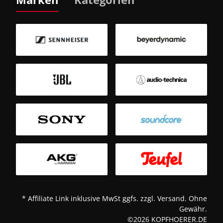
B
Sm
T
* Affiliate Link inklusive MwSt ggfs. zzgl. Versand. Ohne
Gewähr.
©2026 KOPFHOERER.DE