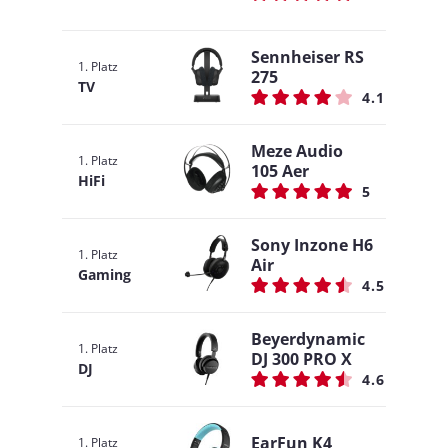
Sennheiser RS
1. Platz
275
TV
4.1
Meze Audio
1. Platz
105 Aer
HiFi
5
Sony Inzone H6
1. Platz
Air
Gaming
4.5
Beyerdynamic
1. Platz
DJ 300 PRO X
DJ
4.6
EarFun K4
1. Platz