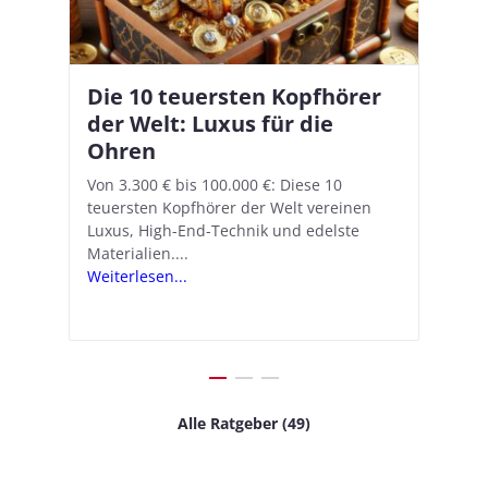
Die 10 teuersten Kopfhörer
Apple AirPods Pro 2 und iOS
I
B
–
der Welt: Luxus für die
18.1: So richtet ihr das neue
K
A
Ohren
Hörgeräte-Feature ein
d
e
A
nn
Von 3.300 € bis 100.000 €: Diese 10
Mit iOS 18.1 und den AirPods Pro 2
In
teuersten Kopfhörer der Welt vereinen
verwandelt Apple seine In-Ear-Kopfhörer
Ko
e
We
Luxus, High-End-Technik und edelste
in kostengünstige Hörhilfen. In wenigen
ve
v
Materialien....
Schritten...
Ko
.
s
Weiterlesen...
Weiterlesen...
We
Alle Ratgeber (49)