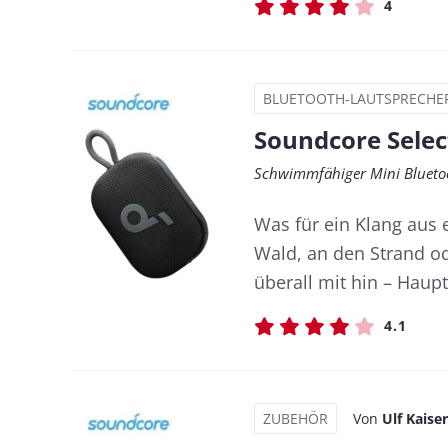
4
BLUETOOTH-LAUTSPRECHE
Soundcore Selec
Schwimmfähiger Mini Bluetoo
Was für ein Klang aus
Wald, an den Strand od
überall mit hin – Haup
4.1
ZUBEHÖR
Von
Ulf Kaiser