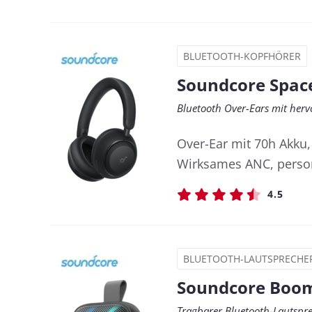
BLUETOOTH-KOPFHÖRER
Soundcore Space
Bluetooth Over-Ears mit herv
Over-Ear mit 70h Akku,
Wirksames ANC, person
4.5
BLUETOOTH-LAUTSPRECHE
Soundcore Boom
Tragbarer Bluetooth-Lautspr