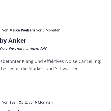
Noise-Cancelling Kopfhörer
Bluetooth Kopfhörer mit
machen einsam!
Amazon Fire TV verbinden –
eine Schritt-für-Schritt-
Du denkst, du genießt Ruhe, doch jede
Anleitung
Minute in deinem akustischen Kokon kan
dich unbewusst isolieren. Lese jetzt,...
Wer einen Fire TV Stick oder Fire TV Cube
Weiterlesen...
Von
Maike Paeßens
vor 6 Monaten
von Amazon besitzt, kann ganz einfach
seinen Bluetooth-Kopfhörer anschließen.
 by Anker
h Over-Ears mit hybridem ANC
ssbetonter Klang und effektives Noise Cancelling:
Test zeigt die Stärken und Schwächen.
Von
Sven Opitz
vor 6 Monaten