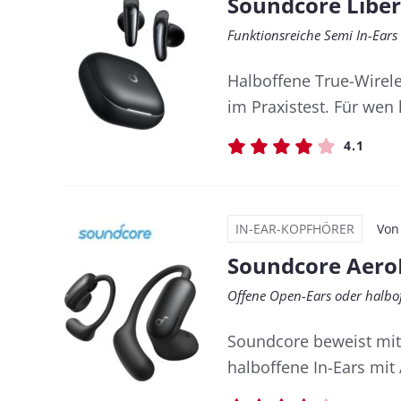
Soundcore Liber
Funktionsreiche Semi In-Ears
Halboffene True-Wirele
im Praxistest. Für wen
4.1
IN-EAR-KOPFHÖRER
Vo
Soundcore AeroF
Offene Open-Ears oder halbof
Soundcore beweist mit 
halboffene In-Ears mit