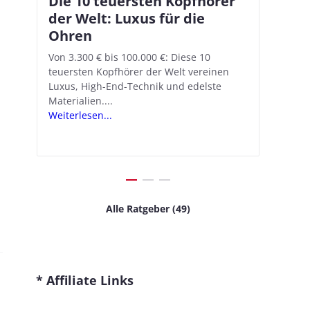
Die 10 teuersten Kopfhörer
Apple AirPods Pro 2 und iOS
In
Bl
der Welt: Luxus für die
18.1: So richtet ihr das neue
Ko
Am
Ohren
Hörgeräte-Feature ein
di
ei
An
n
Von 3.300 € bis 100.000 €: Diese 10
Mit iOS 18.1 und den AirPods Pro 2
In-
teuersten Kopfhörer der Welt vereinen
verwandelt Apple seine In-Ear-Kopfhörer
Kop
Wer
Luxus, High-End-Technik und edelste
in kostengünstige Hörhilfen. In wenigen
ver
von
Materialien....
Schritten...
Kom
sei
Weiterlesen...
Weiterlesen...
Wei
Alle Ratgeber (49)
* Affiliate Links