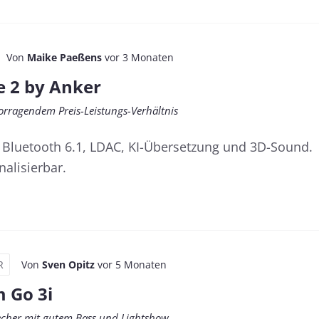
Von
Maike Paeßens
vor 3 Monaten
 2 by Anker
orragendem Preis-Leistungs-Verhältnis
 Bluetooth 6.1, LDAC, KI-Übersetzung und 3D-Sound.
alisierbar.
R
Von
Sven Opitz
vor 5 Monaten
 Go 3i
echer mit gutem Bass und Lightshow.