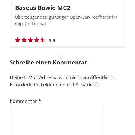
Baseus Bowie MC2
Nothing Ear (3a)
JBL Live 780NC
JBL Live 780NC
Überzeugender, günstiger Open-Ear-Kopfhörer im
Bassbetonte True Wireless In-Ears mit cleveren
Stylischer Over-Ear mit sattem Klang und
Stylischer Over-Ear mit sattem Klang und
Clip-On-Format
Aufnahmefunktionen
beeindruckender Ausdauer
beeindruckender Ausdauer
4.4
4.4
4.5
4.5
Schreibe einen Kommentar
Deine E-Mail-Adresse wird nicht veröffentlicht.
Erforderliche Felder sind mit
*
markiert
Kommentar
*