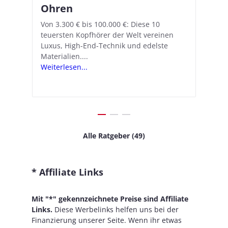
Ohren
Hörgeräte-Feature ein
d
e
A
nn
Von 3.300 € bis 100.000 €: Diese 10
Mit iOS 18.1 und den AirPods Pro 2
In
teuersten Kopfhörer der Welt vereinen
verwandelt Apple seine In-Ear-Kopfhörer
Ko
e
We
Luxus, High-End-Technik und edelste
in kostengünstige Hörhilfen. In wenigen
ve
v
Materialien....
Schritten...
Ko
.
s
Weiterlesen...
Weiterlesen...
We
Alle Ratgeber (49)
* Affiliate Links
Mit "*" gekennzeichnete Preise sind Affiliate
Links.
Diese Werbelinks helfen uns bei der
Finanzierung unserer Seite. Wenn ihr etwas