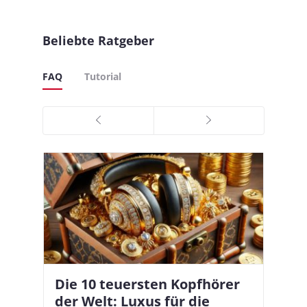
Beliebte Ratgeber
FAQ
Tutorial
Die 10 teuersten Kopfhörer
Apple AirPods Pro 2 und iOS
I
B
–
der Welt: Luxus für die
18.1: So richtet ihr das neue
K
A