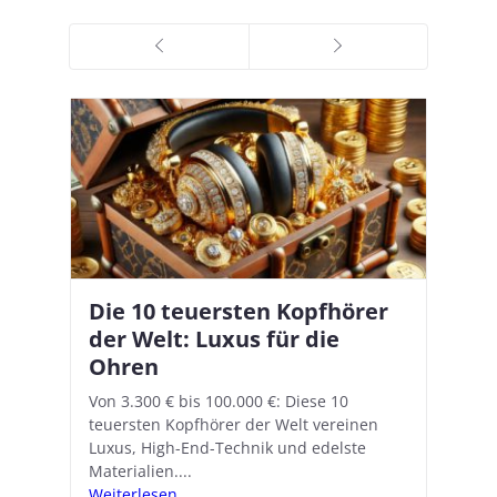
Die 10 teuersten Kopfhörer
Apple AirPods Pro 2 und iOS
I
B
–
der Welt: Luxus für die
18.1: So richtet ihr das neue
K
A
Ohren
Hörgeräte-Feature ein
d
e
A
nn
Von 3.300 € bis 100.000 €: Diese 10
Mit iOS 18.1 und den AirPods Pro 2
In
teuersten Kopfhörer der Welt vereinen
verwandelt Apple seine In-Ear-Kopfhörer
Ko
e
We
Luxus, High-End-Technik und edelste
in kostengünstige Hörhilfen. In wenigen
ve
v
Materialien....
Schritten...
Ko
.
s
Weiterlesen...
Weiterlesen...
We