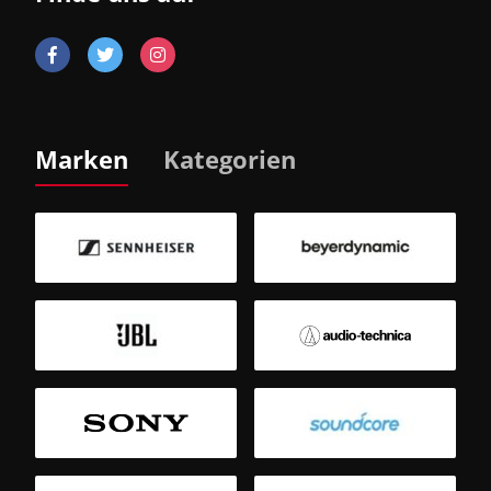
Marken
Kategorien
B
Sm
T