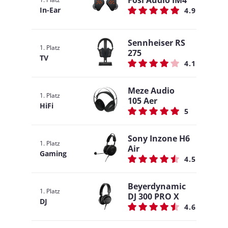
Fosi Audio IM4
In-Ear
4.9
Sennheiser RS
1. Platz
275
TV
4.1
Meze Audio
1. Platz
105 Aer
HiFi
5
Sony Inzone H6
1. Platz
Air
Gaming
4.5
Beyerdynamic
1. Platz
DJ 300 PRO X
DJ
4.6