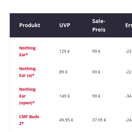
Sale-
Produkt
UVP
Er
Preis
Nothing
129 €
99 €
-23
Ear*
Nothing
89 €
69 €
-22
Ear (a)*
Nothing
Ear
149 €
99 €
-34
(open)*
CMF Buds
49,95 €
37,95 €
-24
2*