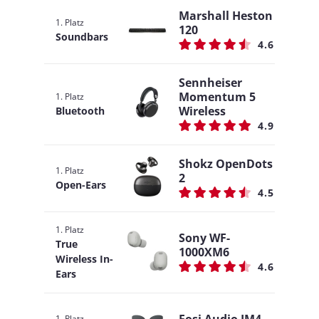
Marshall Heston
1. Platz
120
Soundbars
4.6
Sennheiser
Momentum 5
1. Platz
Wireless
Bluetooth
4.9
Shokz OpenDots
1. Platz
2
Open-Ears
4.5
1. Platz
Sony WF-
True
1000XM6
Wireless In-
4.6
Ears
1. Platz