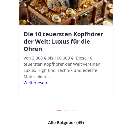
Die 10 teuersten Kopfhörer
Apple AirPods Pro 2 und iOS
I
B
–
der Welt: Luxus für die
18.1: So richtet ihr das neue
K
A
Ohren
Hörgeräte-Feature ein
d
e
A
nn
Von 3.300 € bis 100.000 €: Diese 10
Mit iOS 18.1 und den AirPods Pro 2
In
teuersten Kopfhörer der Welt vereinen
verwandelt Apple seine In-Ear-Kopfhörer
Ko
e
We
Luxus, High-End-Technik und edelste
in kostengünstige Hörhilfen. In wenigen
ve
v
Materialien....
Schritten...
Ko
.
s
Weiterlesen...
Weiterlesen...
We
Alle Ratgeber (49)