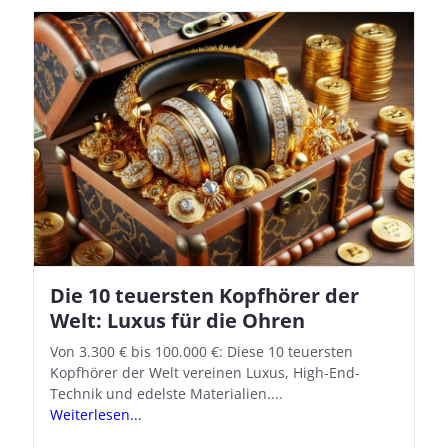
Die 10 teuersten Kopfhörer der
Apple AirPods Pro 2 und iOS 18.1:
Welt: Luxus für die Ohren
So richtet ihr das neue Hörgeräte-
Feature ein
Von 3.300 € bis 100.000 €: Diese 10 teuersten
Kopfhörer der Welt vereinen Luxus, High-End-
Mit iOS 18.1 und den AirPods Pro 2 verwandelt
Technik und edelste Materialien....
Apple seine In-Ear-Kopfhörer in kostengünstige
Weiterlesen...
Hörhilfen. In wenigen Schritten...
Weiterlesen...