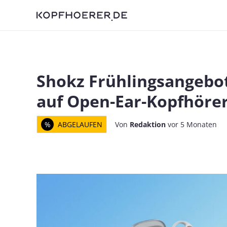
Shokz Frühlingsangebot
auf Open-Ear-Kopfhörer 
%
ABGELAUFEN
Von
Redaktion
vor 5 Monaten