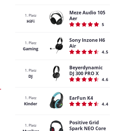
Meze Audio 105
1. Platz
Aer
HiFi
5
Sony Inzone H6
1. Platz
Air
Gaming
4.5
Beyerdynamic
1. Platz
DJ 300 PRO X
DJ
4.6
EarFun K4
1. Platz
Kinder
4.4
Positive Grid
1. Platz
Spark NEO Core