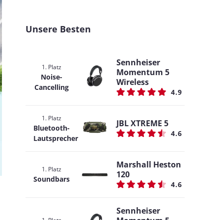
Unsere Besten
Sennheiser
1. Platz
Momentum 5
Noise-
Wireless
Cancelling
4.9
1. Platz
JBL XTREME 5
Bluetooth-
4.6
Lautsprecher
Marshall Heston
1. Platz
120
Soundbars
4.6
Sennheiser