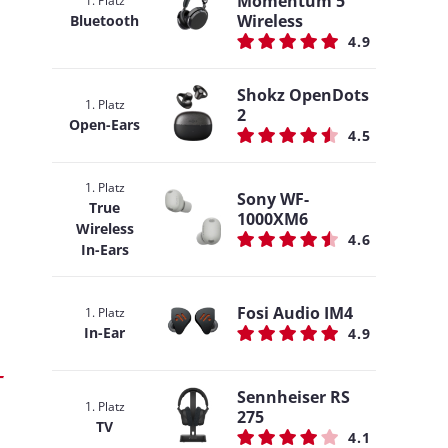
Momentum 5
1. Platz
Wireless
Bluetooth
4.9
Shokz OpenDots
1. Platz
2
Open-Ears
4.5
1. Platz
Sony WF-
True
1000XM6
Wireless
4.6
In-Ears
Fosi Audio IM4
1. Platz
In-Ear
4.9
Sennheiser RS
1. Platz
275
TV
4.1