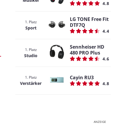
Musiker
4.8
LG TONE Free Fit
1. Platz
DTF7Q
Sport
4.4
Sennheiser HD
1. Platz
480 PRO Plus
Studio
4.6
Cayin RU3
1. Platz
Verstärker
4.8
ANZEIGE