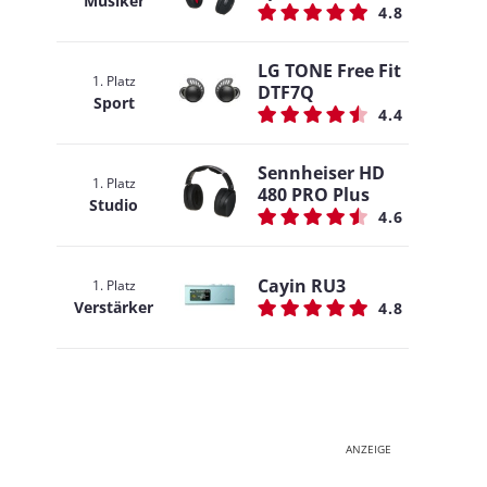
Musiker
4.8
LG TONE Free Fit
1. Platz
DTF7Q
Sport
4.4
Sennheiser HD
1. Platz
480 PRO Plus
Studio
4.6
Cayin RU3
1. Platz
Verstärker
4.8
ANZEIGE