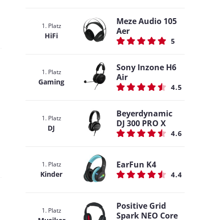
Meze Audio 105
1. Platz
Aer
HiFi
5
Sony Inzone H6
1. Platz
Air
Gaming
4.5
Beyerdynamic
1. Platz
DJ 300 PRO X
DJ
4.6
EarFun K4
1. Platz
Kinder
4.4
Positive Grid
1. Platz
Spark NEO Core