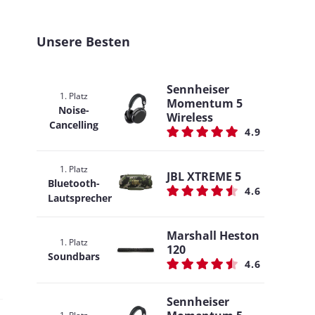
Unsere Besten
Sennheiser
1. Platz
Momentum 5
Noise-
Wireless
Cancelling
4.9
1. Platz
JBL XTREME 5
Bluetooth-
4.6
Lautsprecher
Marshall Heston
1. Platz
120
Soundbars
4.6
Sennheiser