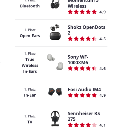
Momentum 5
1. Platz
Wireless
Bluetooth
4.9
Shokz OpenDots
1. Platz
2
Open-Ears
4.5
1. Platz
Sony WF-
True
1000XM6
Wireless
4.6
In-Ears
Fosi Audio IM4
1. Platz
In-Ear
4.9
Sennheiser RS
1. Platz
275
TV
4.1