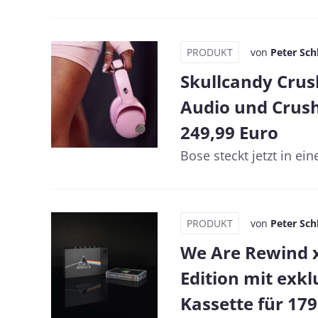
PRODUKT
von
Peter Sch
Skullcandy Crus
Audio und Crush
249,99 Euro
Bose steckt jetzt in ei
PRODUKT
von
Peter Sch
We Are Rewind x
Edition mit exk
Kassette für 179