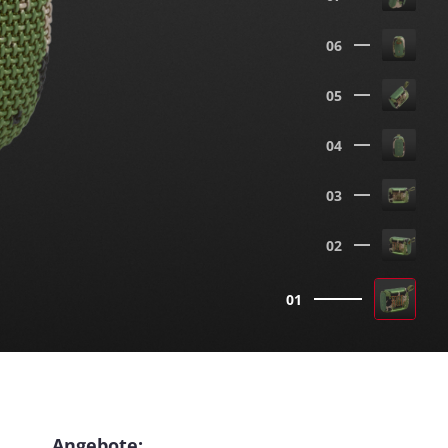
06
05
04
03
02
01
Angebote: